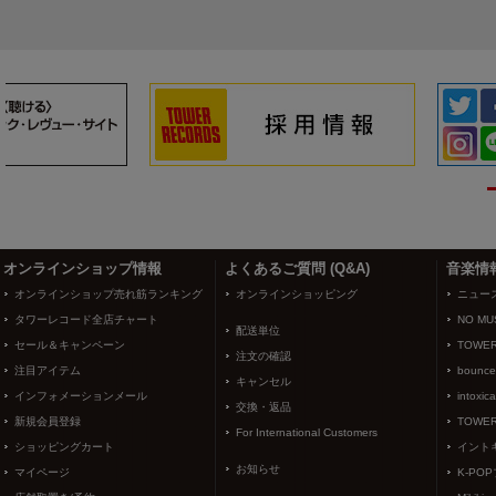
3
4
オンラインショップ情報
よくあるご質問 (Q&A)
音楽情
オンラインショップ売れ筋ランキング
オンラインショッピング
ニュー
タワーレコード全店チャート
NO MUS
配送単位
セール＆キャンペーン
TOWER
注文の確認
注目アイテム
bounce
キャンセル
インフォメーションメール
intoxic
交換・返品
新規会員登録
TOWER
For International Customers
ショッピングカート
イント
お知らせ
マイページ
K-PO