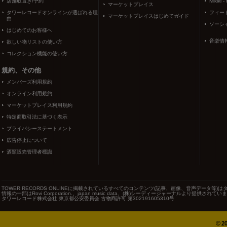
店舗取置き/予約
Mikiki -
マーケットプレイス
タワーレコードオンラインが選ばれる理
フィー
マーケットプレイスはじめてガイド
由
ソーシ
はじめてのお客様へ
音楽情
欲しい物リストの使い方
コレクション機能の使い方
規約、その他
メンバーズ利用規約
オンライン利用規約
マーケットプレイス利用規約
特定商取引法に基づく表示
プライバシーステートメント
広告停止について
酒類販売管理者標識
TOWER RECORDS ONLINEに掲載されているすべてのコンテンツ(記事、画像、音声データ
情報の一部はRovi Corporation.、japan music data、(株)シーディージャーナルより提供されてい
タワーレコード株式会社 東京都公安委員会 古物商許可 第302191605310号