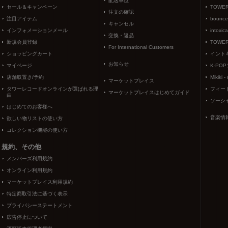
配送単位
セール＆キャンペーン
TOWER
注文の確認
注目アイテム
bounce
キャンセル
インフォメーションメール
intoxic
交換・返品
新規会員登録
TOWER
For International Customers
ショッピングカート
イント
お知らせ
マイページ
K-PO
店舗取置き/予約
Mikiki -
マーケットプレイス
タワーレコードオンラインが選ばれる理
フィー
マーケットプレイスはじめてガイド
由
ソーシ
はじめてのお客様へ
音楽情
欲しい物リストの使い方
コレクション機能の使い方
規約、その他
メンバーズ利用規約
オンライン利用規約
マーケットプレイス利用規約
特定商取引法に基づく表示
プライバシーステートメント
広告停止について