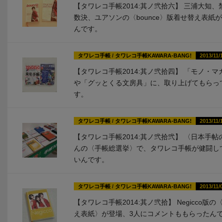
【タワレコ手帳2014:其ノ弐拾六】 三浦大知、
数決、ユアソンの〈bounce〉版着せ替え表紙
んです。
タワレコ手帳
/
タワレコ手帳KAWARA-BANG!
2013/11/
【タワレコ手帳2014:其ノ弐拾四】 「モノ・マ
や「グッとくる文房具」に、取り上げてもらっ
す。
タワレコ手帳
/
タワレコ手帳KAWARA-BANG!
2013/11/
【タワレコ手帳2014:其ノ弐拾弐】 〈日本手帖
んの〈手帳総選挙〉で、タワレコ手帳が健闘し
いんです。
タワレコ手帳
/
タワレコ手帳KAWARA-BANG!
2013/11/
【タワレコ手帳2014:其ノ弐拾】 Negicco版の
え表紙〉が登場、3人にコメントももらったん