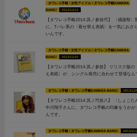
タワレコ手帳
/
女性アイドル
/
タワレコ手帳KAWARA-
BANG!
2013/12/13
【タワレコ手帳2014:其ノ参拾弐】 〈感謝祭〉
に、Tパレ系の〈着せ替え表紙〉を一気におさ
いんです。
タワレコ手帳
/
女性アイドル
/
タワレコ手帳KAWARA-
BANG!
2013/12/10
【タワレコ手帳2014:其ノ参拾】 リリスク版の
え表紙〉が、シングル発売に合わせて登場なん
タワレコ手帳
/
タワレコ手帳KAWARA-BANG!
2013/12/
【タワレコ手帳2014:其ノ弐拾八】 〈しょこた
中川翔子さんに、タワレコ手帳の印象をうかが
んです。
タワレコ手帳
/
タワレコ手帳KAWARA-BANG!
2013/11/