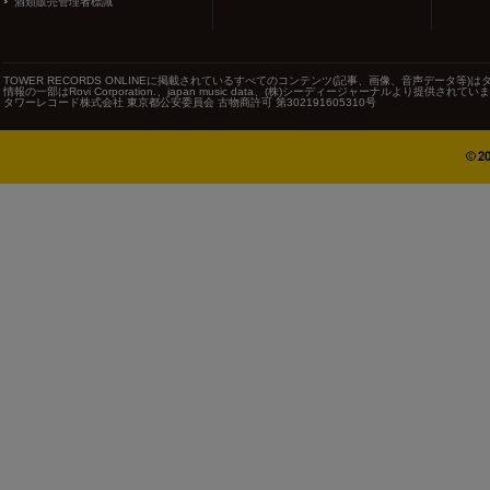
酒類販売管理者標識
TOWER RECORDS ONLINEに掲載されているすべてのコンテンツ(記事、画像、音声データ
情報の一部はRovi Corporation.、japan music data、(株)シーディージャーナルより提供されてい
タワーレコード株式会社 東京都公安委員会 古物商許可 第302191605310号