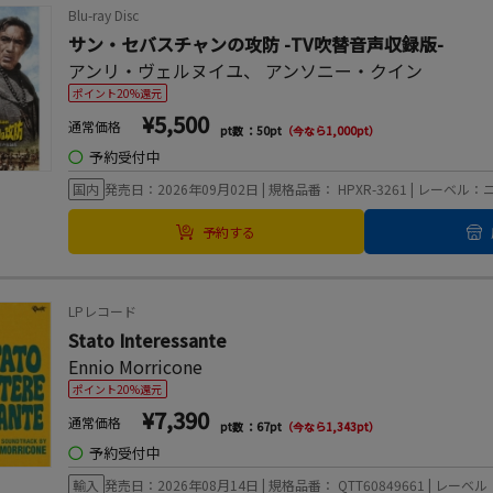
Blu-ray Disc
サン・セバスチャンの攻防 -TV吹替音声収録版-
アンリ・ヴェルヌイユ
、
アンソニー・クイン
ポイント20%還元
¥5,500
通常価格
pt数 ：50pt
（今なら1,000pt）
◯
予約受付中
国内
発売日：2026年09月02日 | 規格品番： HPXR-3261 | レーベ
予約する
LPレコード
Stato Interessante
Ennio Morricone
ポイント20%還元
¥7,390
通常価格
pt数 ：67pt
（今なら1,343pt）
◯
予約受付中
輸入
発売日：2026年08月14日 | 規格品番： QTT60849661 | レーベル：Qu