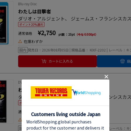
Blu-ray Disc
わたしは目撃者
ダリオ・アルジェント
、
ジェームス・フランシスカ
ポイント20%還元
¥2,750
通常価格
pt数 ：25pt
（今なら500pt）
△
在庫わずか
国内
発売日：2026年08月05日 | 規格品番： KIXF-2202 | レーベル
カートに入れる
店
DVD
わたしは目撃者
ダリオ・アルジェント
、
ジェームス・フランシスカ
ポイント20%還元
¥2,090
通常価格
pt数 ：19pt
（今なら380pt）
△
在庫わずか
国内
発売日：2026年08月05日 | 規格品番： KIBF-3268 | レーベル