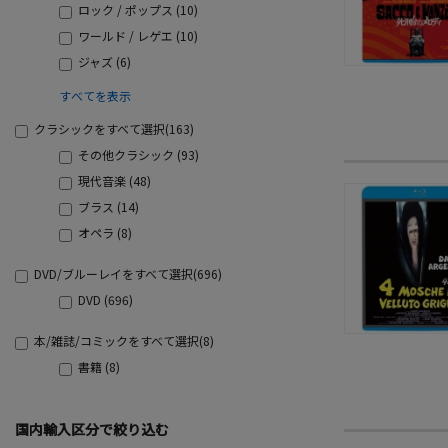
ロック / ポップス (10)
ワールド / レゲエ (10)
ジャズ (6)
すべてを表示
クラシックをすべて選択(163)
その他クラシック (93)
現代音楽 (48)
ブラス (14)
オペラ (8)
DVD/ブルーレイをすべて選択(696)
DVD (696)
本/雑誌/コミックをすべて選択(8)
書籍 (8)
国内輸入区分で絞り込む