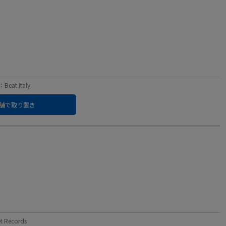
at Italy
舗で取り置き
Records