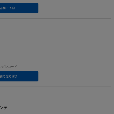
店舗で予約
：キングレコード
舗で取り置き
ンテ