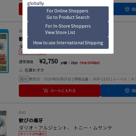
カートに入れる
店
Blu-ray Disc
歓びの毒牙
ダリオ・アルジェント
、
トニー・ムサンテ
ポイント20%還元
¥2,750
通常価格
pt数 ：25pt
（今なら500pt）
△
在庫わずか
国内
発売日：2026年08月05日 | 規格品番： KIXF-2193 | レーベル
カートに入れる
店
DVD
歓びの毒牙
ダリオ・アルジェント
、
トニー・ムサンテ
ポイント20%還元