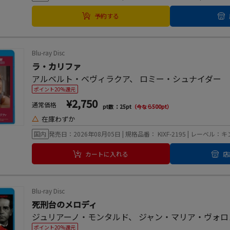
予約する
Blu-ray Disc
ラ・カリファ
アルベルト・ベヴィラクア
、
ロミー・シュナイダー
ポイント20%還元
¥2,750
通常価格
pt数 ：25pt
（今なら500pt）
△
在庫わずか
国内
発売日：2026年08月05日 | 規格品番： KIXF-2195 | レーベル
カートに入れる
店
Blu-ray Disc
死刑台のメロディ
ジュリアーノ・モンタルド
、
ジャン・マリア・ヴォロ
ポイント20%還元