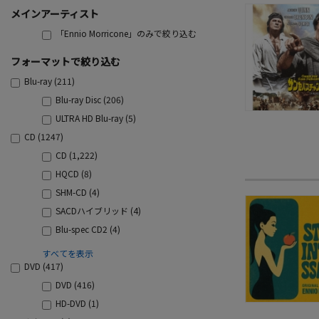
メインアーティスト
「Ennio Morricone」のみで絞り込む
フォーマットで絞り込む
Blu-ray (211)
Blu-ray Disc (206)
ULTRA HD Blu-ray (5)
CD (1247)
CD (1,222)
HQCD (8)
SHM-CD (4)
SACDハイブリッド (4)
Blu-spec CD2 (4)
すべてを表示
DVD (417)
DVD (416)
HD-DVD (1)