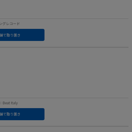
：キングレコード
舗で取り置き
at Italy
舗で取り置き