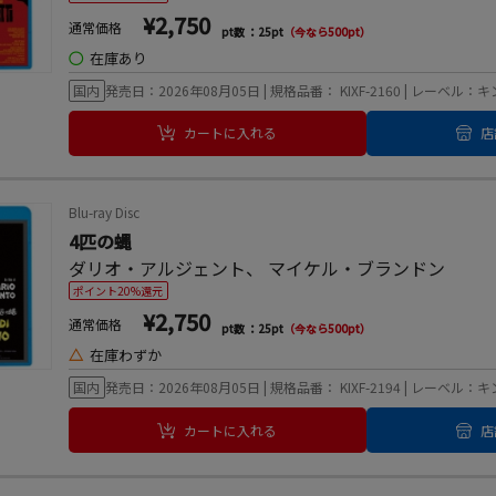
¥2,750
通常価格
pt数 ：25pt
（今なら500pt）
◯
在庫あり
国内
発売日：2026年08月05日 | 規格品番： KIXF-2160 | レーベル
カートに入れる
店
Blu-ray Disc
4匹の蝿
ダリオ・アルジェント
、
マイケル・ブランドン
ポイント20%還元
¥2,750
通常価格
pt数 ：25pt
（今なら500pt）
△
在庫わずか
国内
発売日：2026年08月05日 | 規格品番： KIXF-2194 | レーベル
カートに入れる
店