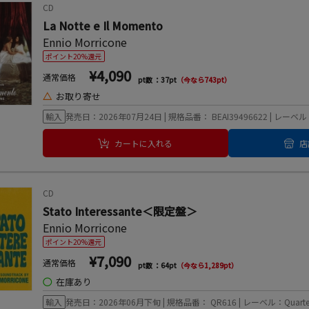
CD
La Notte e Il Momento
Ennio Morricone
ポイント20%還元
¥4,090
通常価格
pt数 ：37pt
（今なら743pt）
△
お取り寄せ
輸入
発売日：2026年07月24日 | 規格品番： BEAI39496622 | レーベル：Be
カートに入れる
店
CD
Stato Interessante＜限定盤＞
Ennio Morricone
ポイント20%還元
¥7,090
通常価格
pt数 ：64pt
（今なら1,289pt）
◯
在庫あり
輸入
発売日：2026年06月下旬 | 規格品番： QR616 | レーベル：Quartet 