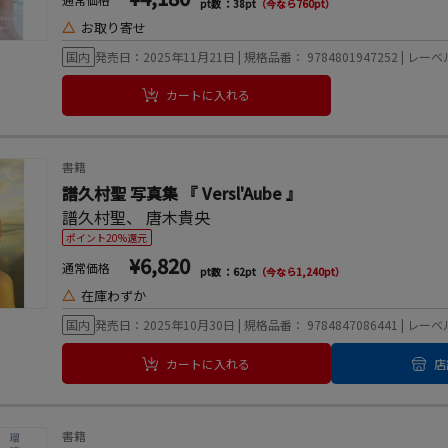
pt数 ：38pt
（今なら760pt）
△
お取り寄せ
国内
発売日：2025年11月21日 | 規格品番： 9784801947252 | レ
カートに入れる
書籍
譜久村聖 写真集 『 Versl'Aube 』
譜久村聖
、
唐木貴央
ポイント20%還元
¥6,820
通常価格
pt数 ：62pt
（今なら1,240pt）
△
在庫わずか
国内
発売日：2025年10月30日 | 規格品番： 9784847086441 | 
カートに入れる
店
書籍