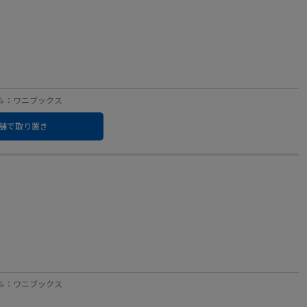
レーベル：ワニブックス
舗で取り置き
レーベル：ワニブックス