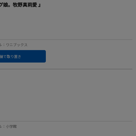
グ娘。牧野真莉愛 』
レーベル：ワニブックス
舗で取り置き
ーベル：小学館