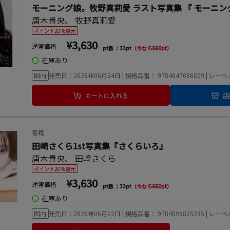
モーニング娘。牧野真莉愛 ラスト写真集 『 モーニン
唐木貴央
、
牧野真莉愛
ポイント20%還元
¥3,630
通常価格
pt数 ：33pt
（今なら660pt）
◯
在庫あり
国内
発売日：2026年06月24日 | 規格品番： 9784847086809 | 
カートに入れる
店
書籍
田崎さくら1st写真集『さくらいろ』
唐木貴央
、
田﨑さくら
ポイント20%還元
¥3,630
通常価格
pt数 ：33pt
（今なら660pt）
◯
在庫あり
国内
発売日：2026年06月22日 | 規格品番： 9784096825235 | レ