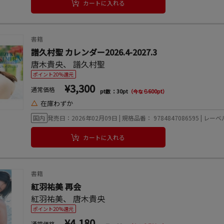
カートに入れる
書籍
譜久村聖 カレンダー2026.4-2027.3
唐木貴央
、
譜久村聖
ポイント20%還元
¥3,300
通常価格
pt数 ：30pt
（今なら600pt）
△
在庫わずか
国内
発売日：2026年02月09日 | 規格品番： 9784847086595 | 
カートに入れる
書籍
紅羽祐美 再会
紅羽祐美
、
唐木貴央
ポイント20%還元
¥4,180
通常価格