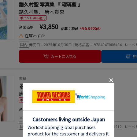
譜久村聖 写真集 『 瑠璃藍 』
譜久村聖
、
唐木貴央
ポイント20%還元
¥3,850
通常価格
pt数 ：35pt
（今なら700pt）
△
在庫わずか
国内
発売日：2025年10月30日 | 規格品番： 9784847086434 | 
カートに入れる
店
書籍
るるたん 写真集 『 R-25 』
唐木貴央
、
るるたん
ポイント20%還元
¥4,000
通常価格
pt数 ：36pt
（今なら727pt）
×
現在オンラインショップ取扱なし
国内
発売日：2025年08月20日 | 規格品番： 9784847086212 | 