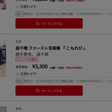
pt数 ：50pt
（今なら1,000pt）
△
在庫わずか
国内
発売日：2025年06月27日 | 規格品番： 9784847086090 | 
カートに入れる
書籍
森千晴 ファースト写真集 『 こもれび 』
唐木貴央
、
森千晴
ポイント20%還元
¥3,300
通常価格
pt数 ：30pt
（今なら600pt）
△
在庫わずか
国内
発売日：2025年06月27日 | 規格品番： 9784847086083 | 
カートに入れる
書籍