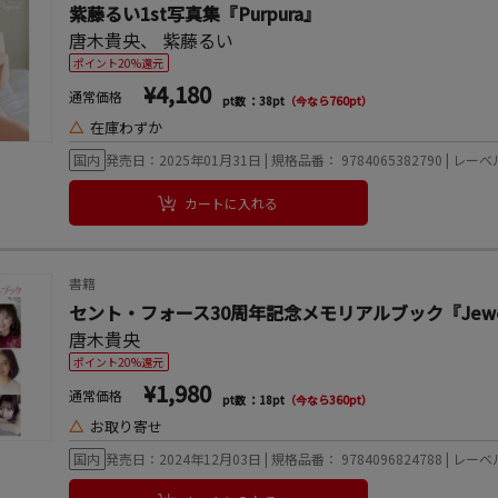
紫藤るい1st写真集『Purpura』
唐木貴央
、
紫藤るい
ポイント20%還元
¥4,180
通常価格
pt数 ：38pt
（今なら760pt）
△
在庫わずか
国内
発売日：2025年01月31日 | 規格品番： 9784065382790 | レ
カートに入れる
書籍
セント・フォース30周年記念メモリアルブック『Jewe
唐木貴央
ポイント20%還元
¥1,980
通常価格
pt数 ：18pt
（今なら360pt）
△
お取り寄せ
国内
発売日：2024年12月03日 | 規格品番： 9784096824788 | レ