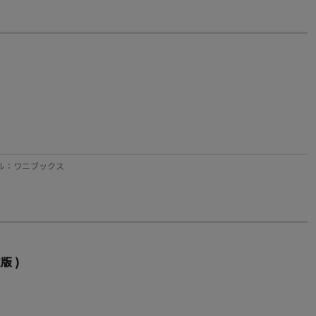
レーベル：ワニブックス
版 )