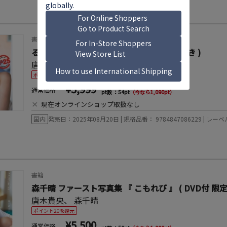
書籍
るるたん 写真集 『 R-25 』 特装版 ( 写真付き )
唐木貴央
、
るるたん
ポイント20%還元
¥5,999
通常価格
pt数 ：54pt
（今なら1,090pt）
×
現在オンラインショップ取扱なし
国内
発売日：2025年08月20日 | 規格品番： 9784847086229 | 
書籍
森千晴 ファースト写真集 『 こもれび 』 ( DVD付 限定
唐木貴央
、
森千晴
ポイント20%還元
¥5,500
通常価格