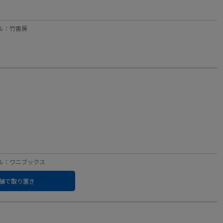
ーベル：竹書房
レーベル：ワニブックス
舗で取り置き