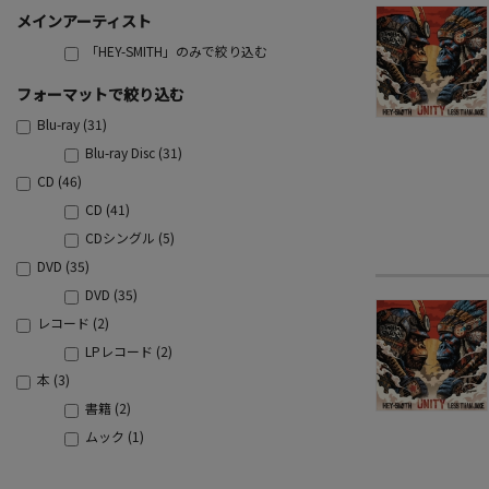
メインアーティスト
「HEY-SMITH」のみで絞り込む
フォーマットで絞り込む
Blu-ray (31)
Blu-ray Disc (31)
CD (46)
CD (41)
CDシングル (5)
DVD (35)
DVD (35)
レコード (2)
LPレコード (2)
本 (3)
書籍 (2)
ムック (1)