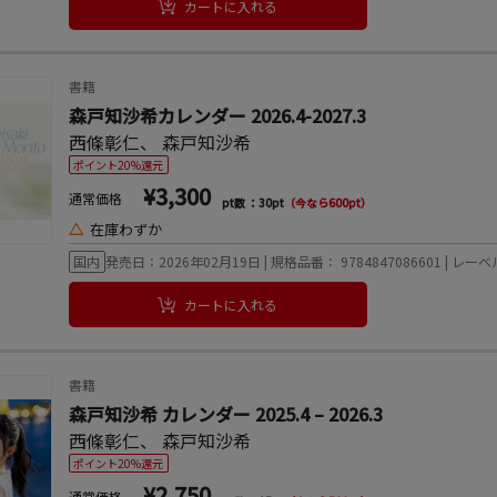
カートに入れる
書籍
森戸知沙希カレンダー 2026.4-2027.3
西條彰仁
、
森戸知沙希
ポイント20%還元
¥3,300
通常価格
pt数 ：30pt
（今なら600pt）
△
在庫わずか
国内
発売日：2026年02月19日 | 規格品番： 9784847086601 | 
カートに入れる
書籍
森戸知沙希 カレンダー 2025.4 – 2026.3
西條彰仁
、
森戸知沙希
ポイント20%還元
¥2,750
通常価格