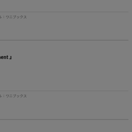
レーベル：ワニブックス
nt 』
レーベル：ワニブックス