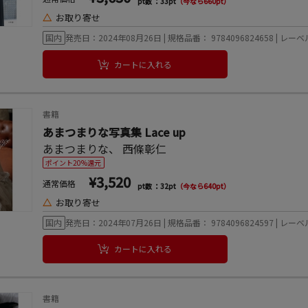
pt数 ：33pt
（今なら660pt）
△
お取り寄せ
国内
発売日：2024年08月26日 | 規格品番： 9784096824658 | レ
カートに入れる
書籍
あまつまりな写真集 Lace up
あまつまりな
、
西條彰仁
ポイント20%還元
¥3,520
通常価格
pt数 ：32pt
（今なら640pt）
△
お取り寄せ
国内
発売日：2024年07月26日 | 規格品番： 9784096824597 | レ
カートに入れる
書籍