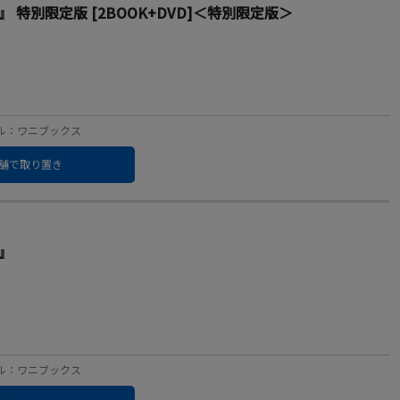
 』 特別限定版 [2BOOK+DVD]＜特別限定版＞
レーベル：ワニブックス
舗で取り置き
 』
レーベル：ワニブックス