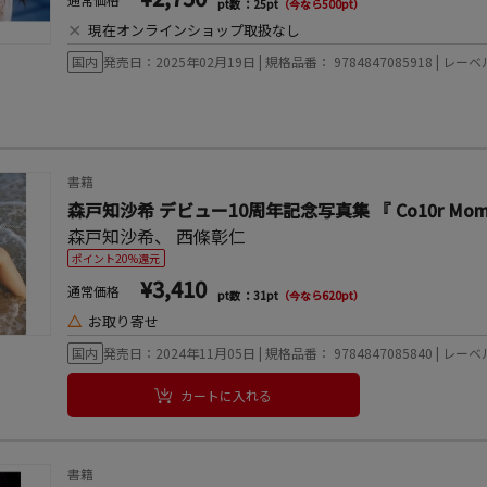
pt数 ：25pt
（今なら500pt）
×
現在オンラインショップ取扱なし
国内
発売日：2025年02月19日 | 規格品番： 9784847085918 | 
書籍
森戸知沙希 デビュー10周年記念写真集 『 Co10r Mome
森戸知沙希
、
西條彰仁
ポイント20%還元
¥3,410
通常価格
pt数 ：31pt
（今なら620pt）
△
お取り寄せ
国内
発売日：2024年11月05日 | 規格品番： 9784847085840 | 
カートに入れる
書籍