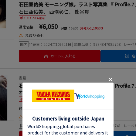
石田亜佑美 モーニング娘。ラスト写真集 『 Profile.7
石田亜佑美
、
西條彰仁
、
熊谷貫
ポイント20%還元
¥6,050
通常価格
pt数 ：55pt
（今なら1,100pt）
△
お取り寄せ
国内
発売日：2024年10月21日 | 規格品番： 9784847085758 | 
カートに入れる
店
書籍
石田亜佑美 モーニング娘。ラスト写真集 『 Profile.7
石田亜佑美
、
西條彰仁
ポイント20%還元
¥3,410
通常価格
pt数 ：31pt
（今なら620pt）
△
お取り寄せ
国内
発売日：2024年10月21日 | 規格品番： 9784847085741 | 