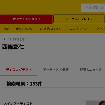
オンラインショップ
マーケットプレイス
TOP
音楽ジャンル
本/雑誌/コミック
DVD/ブルーレイ
グッズ
TOP
>
西條彰仁
西條彰仁
ディスコグラフィ
アーティスト情報
記事&ニュース
検索結果：133件
メインアーティスト