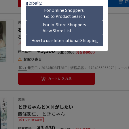
カートに入れる
店
書籍
石浜芽衣1st写真集 ひかっている
石浜芽衣
、
西條彰仁
ポイント20%還元
¥3,300
通常価格
pt数 ：30pt
（今なら600pt）
△
お取り寄せ
国内
発売日：2024年08月28日 | 規格品番： 9784065366073 | レ
カートに入れる
書籍
ときちゃんと××がしたい
西條彰仁
、
ときちゃん
ポイント20%還元
¥3,630
通常価格