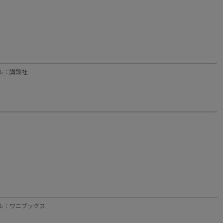
ーベル：講談社
レーベル：ワニブックス