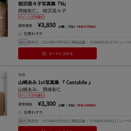
相沢菜々子写真集『N』
西條彰仁
、
相沢菜々子
ポイント20%還元
¥3,850
通常価格
pt数 ：35pt
（今なら700pt）
△
在庫わずか
国内
発売日：2024年07月05日 | 規格品番： 9784065362778 | レ
カートに入れる
書籍
山崎あみ 1st写真集 『 Cantabile 』
山崎あみ
、
西條彰仁
ポイント20%還元
¥3,300
通常価格
pt数 ：30pt
（今なら600pt）
△
在庫わずか
国内
発売日：2024年06月26日 | 規格品番： 9784847085611 | 