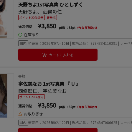
天野ちよ1st写真集 ひとしずく
天野ちよ
、
西條彰仁
ポイント20%還元
新発売
¥3,850
通常価格
pt数 ：35pt
（今なら700pt）
◯
在庫あり
国内
発売日：2026年07月10日 | 規格品番： 9784334110291 | レ
カートに入れる
書籍
宇佐美なお 1st写真集 『 U 』
西條彰仁
、
宇佐美なお
ポイント20%還元
¥3,850
通常価格
pt数 ：35pt
（今なら700pt）
△
お取り寄せ
国内
発売日：2026年02月20日 | 規格品番： 9784847086625 | 