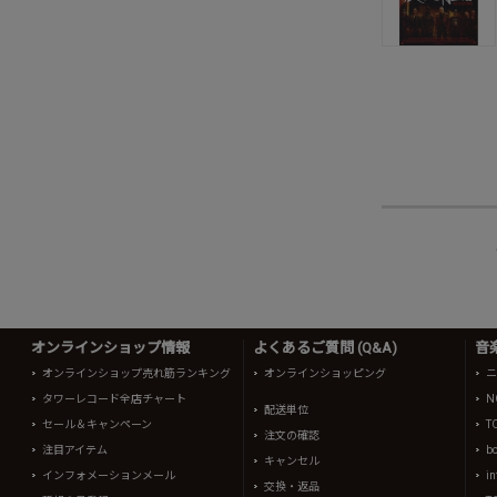
オンラインショップ情報
よくあるご質問 (Q&A)
音
オンラインショップ売れ筋ランキング
オンラインショッピング
ニ
タワーレコード全店チャート
N
配送単位
セール＆キャンペーン
T
注文の確認
注目アイテム
b
キャンセル
インフォメーションメール
in
交換・返品