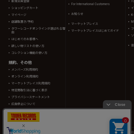
新規会員登録
T
For International Customers
ショッピングカート
イ
お知らせ
マイページ
K
店舗取置き/予約
Mi
マーケットプレイス
タワーレコードオンラインが選ばれる理
フ
マーケットプレイスはじめてガイド
由
ソ
はじめてのお客様へ
音
欲しい物リストの使い方
コレクション機能の使い方
規約、その他
メンバーズ利用規約
オンライン利用規約
マーケットプレイス利用規約
特定商取引法に基づく表示
プライバシーステートメント
広告停止について
酒類販売管理者標識
TOWER RECORDS ONLINEに掲載されているすべてのコンテンツ(記事、画像、音声デ