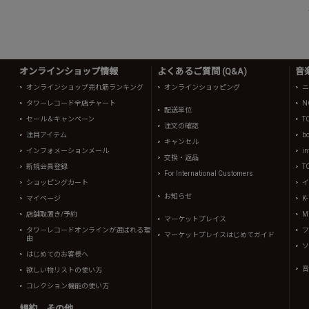
オンラインショップ情報
よくあるご質問 (Q&A)
音
オンラインショップ売れ筋ランキング
オンラインショッピング
ニ
タワーレコード全店チャート
N
配送単位
セール＆キャンペーン
T
注文の確認
注目アイテム
b
キャンセル
インフォメーションメール
in
交換・返品
新規会員登録
T
For International Customers
ショッピングカート
イ
お知らせ
マイページ
K
店舗取置き/予約
Mi
マーケットプレイス
タワーレコードオンラインが選ばれる理
フ
マーケットプレイスはじめてガイド
由
ソ
はじめてのお客様へ
音
欲しい物リストの使い方
コレクション機能の使い方
規約、その他