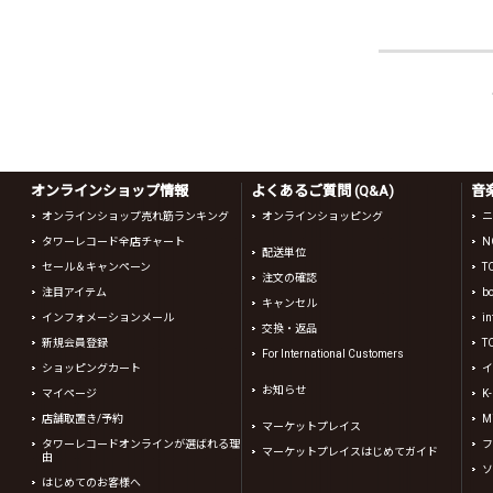
オンラインショップ情報
よくあるご質問 (Q&A)
音
オンラインショップ売れ筋ランキング
オンラインショッピング
ニ
タワーレコード全店チャート
N
配送単位
セール＆キャンペーン
T
注文の確認
注目アイテム
b
キャンセル
インフォメーションメール
in
交換・返品
新規会員登録
T
For International Customers
ショッピングカート
イ
お知らせ
マイページ
K
店舗取置き/予約
Mi
マーケットプレイス
タワーレコードオンラインが選ばれる理
フ
マーケットプレイスはじめてガイド
由
ソ
はじめてのお客様へ