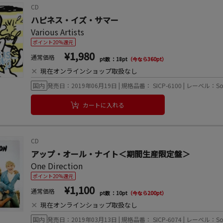
CD
ハピネス・イズ・サマー
Various Artists
ポイント20%還元
¥1,980
通常価格
pt数 ：18pt
（今なら360pt）
×
現在オンラインショップ取扱なし
国内
発売日：2019年06月19日 | 規格品番： SICP-6100 | レーベル：Sony Musi
カートに入れる
CD
アップ・オール・ナイト＜期間生産限定盤＞
One Direction
ポイント20%還元
¥1,100
通常価格
pt数 ：10pt
（今なら200pt）
×
現在オンラインショップ取扱なし
国内
発売日：2019年03月13日 | 規格品番： SICP-6074 | レーベル：Sony Musi