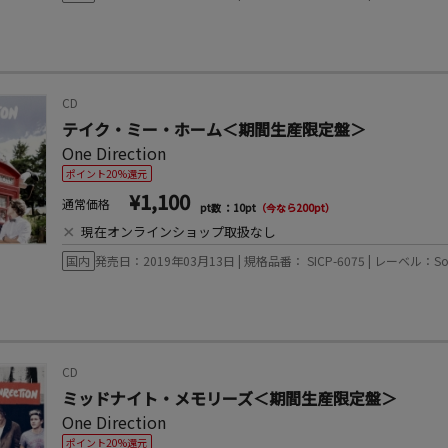
CD
テイク・ミー・ホーム＜期間生産限定盤＞
One Direction
ポイント20%還元
¥1,100
通常価格
pt数 ：10pt
（今なら200pt）
×
現在オンラインショップ取扱なし
国内
発売日：2019年03月13日 | 規格品番： SICP-6075 | レーベル：Sony Musi
CD
ミッドナイト・メモリーズ＜期間生産限定盤＞
One Direction
ポイント20%還元