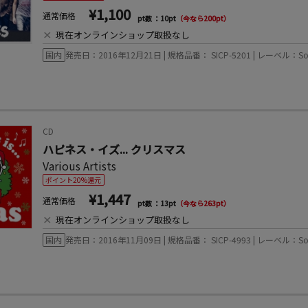
¥1,100
通常価格
pt数 ：10pt
（今なら200pt）
×
現在オンラインショップ取扱なし
国内
発売日：2016年12月21日 | 規格品番： SICP-5201 | レーベル：Sony Musi
CD
ハピネス・イズ... クリスマス
Various Artists
ポイント20%還元
¥1,447
通常価格
pt数 ：13pt
（今なら263pt）
×
現在オンラインショップ取扱なし
国内
発売日：2016年11月09日 | 規格品番： SICP-4993 | レーベル：Sony Musi