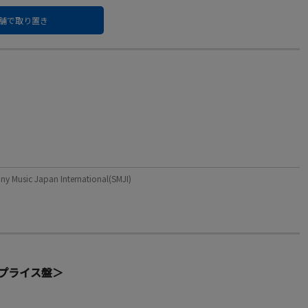
舗で取り置き
c Japan International(SMJI)
プライス盤＞