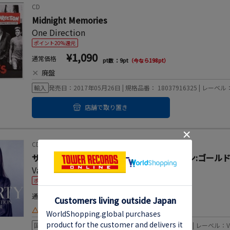
CD
Midnight Memories
One Direction
ポイント20%還元
¥1,090
通常価格
pt数 ：9pt
（今なら198pt）
×
廃盤
輸入
発売日：2017年05月26日 | 規格品番： 18037916325 | レーベル：S
店舗で取り置き
CD
ザ・パーリー～パーフェクト・コレクション:ゴール
Various Artists
ポイント20%還元
¥2,750
通常価格
pt数 ：25pt
（今なら500pt）
△
お取り寄せ
国内
発売日：2017年03月08日 | 規格品番： VICP-65433 | レーベル：Victo