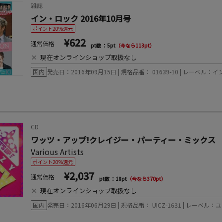
雑誌
イン・ロック 2016年10月号
ポイント20%還元
¥622
通常価格
pt数 ：5pt
（今なら113pt）
×
現在オンラインショップ取扱なし
国内
発売日：2016年09月15日 | 規格品番： 01639-10 | レーベル：
CD
ワッツ・アップ!クレイジー・パーティー・ミックス
Various Artists
ポイント20%還元
¥2,037
通常価格
pt数 ：18pt
（今なら370pt）
×
現在オンラインショップ取扱なし
国内
発売日：2016年06月29日 | 規格品番： UICZ-1631 | レー