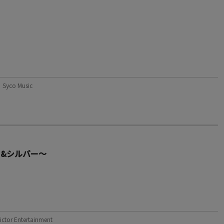
yco Music
ド&シルバー～
r Entertainment