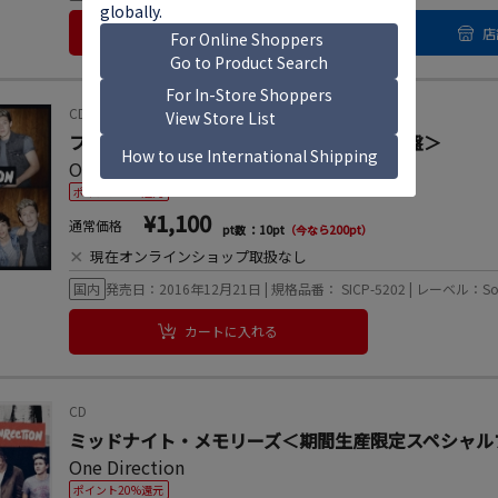
カートに入れる
店
CD
フォー＜期間生産限定スペシャルプライス盤＞
One Direction
ポイント20%還元
¥1,100
通常価格
pt数 ：10pt
（今なら200pt）
×
現在オンラインショップ取扱なし
国内
発売日：2016年12月21日 | 規格品番： SICP-5202 | レーベル：Sony Musi
カートに入れる
CD
ミッドナイト・メモリーズ＜期間生産限定スペシャル
One Direction
ポイント20%還元