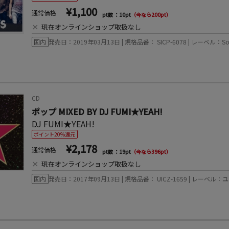
¥1,100
通常価格
pt数 ：10pt
（今なら200pt）
×
現在オンラインショップ取扱なし
国内
発売日：2019年03月13日 | 規格品番： SICP-6078 | レーベル：Sony Musi
CD
ポップ MIXED BY DJ FUMI★YEAH!
DJ FUMI★YEAH!
ポイント20%還元
¥2,178
通常価格
pt数 ：19pt
（今なら396pt）
×
現在オンラインショップ取扱なし
国内
発売日：2017年09月13日 | 規格品番： UICZ-1659 | レー