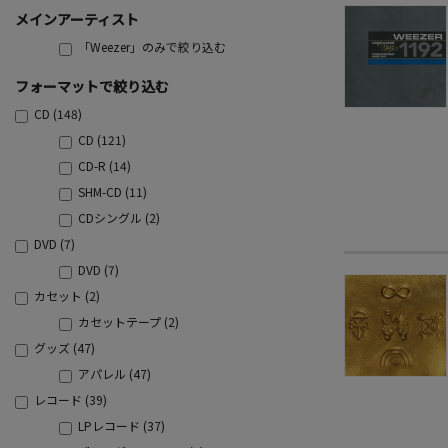
メインアーティスト
「Weezer」のみで絞り込む
フォーマットで絞り込む
CD (148)
CD (121)
CD-R (14)
SHM-CD (11)
CDシングル (2)
DVD (7)
DVD (7)
カセット (2)
カセットテープ (2)
グッズ (47)
アパレル (47)
レコード (39)
LPレコード (37)