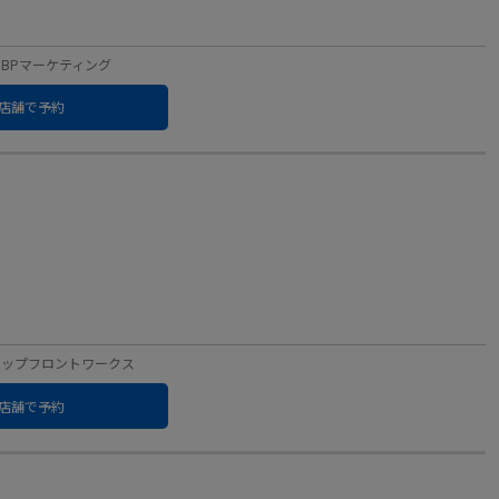
日経BPマーケティング
店舗で予約
ベル：アップフロントワークス
店舗で予約