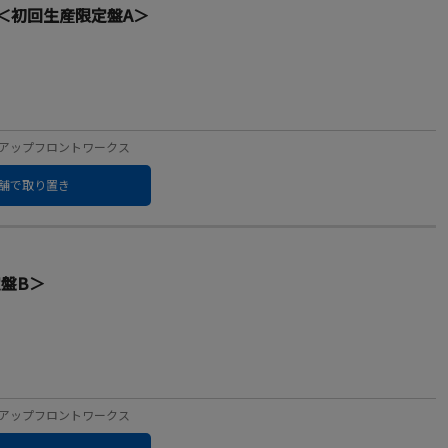
ブック]＜初回生産限定盤A＞
ーベル：アップフロントワークス
舗で取り置き
限定盤B＞
ーベル：アップフロントワークス