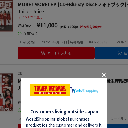
MORE! MORE! EP [CD+Blu-ray Disc+フォト
Juice=Juice
ポイント20%還元
¥11,000
通常価格
pt数 ：100pt
（今なら2,000pt）
◯
在庫あり
国内
発売日：2026年06月24日 | 規格品番： HKCN-50868 | レ
カートに入れる
店
CD
MORE! MORE! EP [CD+Blu-ray Disc]＜初回生産
Juice=Juice
ポイント20%還元
¥5,500
通常価格
pt数 ：50pt
（今なら1,000pt）
◯
在庫あり
国内
発売日：2026年06月24日 | 規格品番： HKCN-50870 | レ