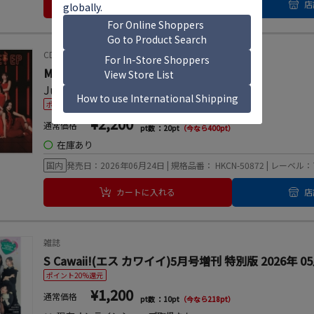
カートに入れる
店
CD
MORE! MORE! EP＜通常盤＞
Juice=Juice
ポイント20%還元
¥2,200
通常価格
pt数 ：20pt
（今なら400pt）
◯
在庫あり
国内
発売日：2026年06月24日 | 規格品番： HKCN-50872 | レ
カートに入れる
店
雑誌
S Cawaii!(エス カワイイ)5月号増刊 特別版 2026年 0
ポイント20%還元
¥1,200
通常価格
pt数 ：10pt
（今なら218pt）