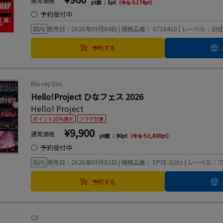
通常価格
pt数 ：8pt
（今なら174pt）
◯
予約受付中
国内
発売日：2026年09月04日 | 規格品番： 0718410 | レーベル：
予約する
Blu-ray Disc
Hello!Project ひなフェス 2026
Hello! Project
ポイント20%還元
フラゲ対象
¥9,900
通常価格
pt数 ：90pt
（今なら1,800pt）
◯
予約受付中
国内
発売日：2026年09月02日 | 規格品番： EPXE-5291 | レー
予約する
CD