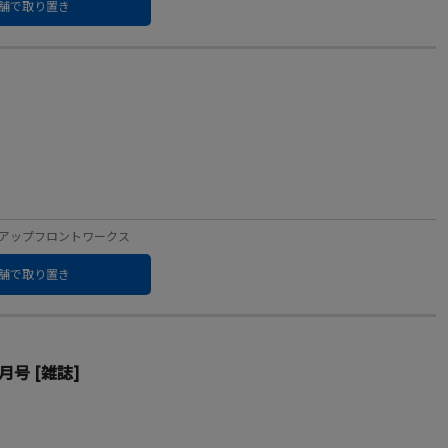
舗で取り置き
ーベル：アップフロントワークス
舗で取り置き
5月号 [雑誌]