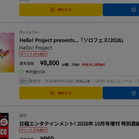
予約する
Blu-ray Disc
Hello! Project presents...「ソロフェス!2026」
Hello! Project
ポイント20%還元
¥8,800
通常価格
pt数 ：80pt
（今なら1,600pt）
◯
予約受付中
国内
発売日：2026年09月16日 | 規格品番： UFXW-1041 | レー
予約する
雑誌
日経エンタテインメント! 2026年 10月号増刊 特別表
ポイント20%還元
¥960