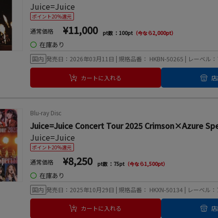
Juice=Juice
ポイント20%還元
¥11,000
通常価格
pt数 ：100pt
（今なら2,000pt）
◯
在庫あり
国内
発売日：2026年03月11日 | 規格品番： HKBN-50265 | レ
カートに入れる
店
Blu-ray Disc
Juice=Juice Concert Tour 2025 Crimson×Azure
Juice=Juice
ポイント20%還元
¥8,250
通常価格
pt数 ：75pt
（今なら1,500pt）
◯
在庫あり
国内
発売日：2025年10月29日 | 規格品番： HKXN-50134 | レ
カートに入れる
店