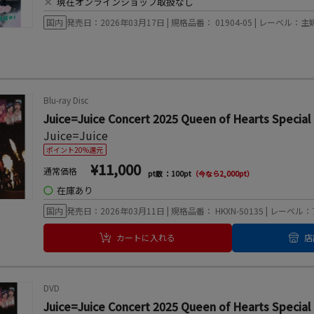
×
現在オンラインショップ取扱なし
国内
発売日：2026年03月17日 | 規格品番： 01904-05 | レーベル：
Blu-ray Disc
Juice=Juice Concert 2025 Queen of Hearts Spe
Juice=Juice
ポイント20%還元
¥11,000
通常価格
pt数 ：100pt
（今なら2,000pt）
◯
在庫あり
国内
発売日：2026年03月11日 | 規格品番： HKXN-50135 | レ
カートに入れる
店
DVD
Juice=Juice Concert 2025 Queen of Hearts S