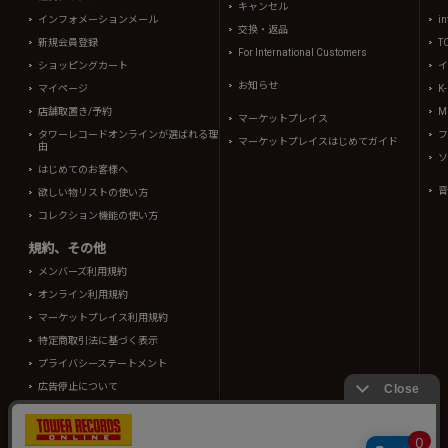
キャンセル
インフォメーションメール
in
交換・返品
新規会員登録
T
For International Customers
ショッピングカート
イ
お知らせ
マイページ
K
店舗取置き/予約
Mi
マーケットプレイス
タワーレコードオンラインが選ばれる理
フ
マーケットプレイスはじめてガイド
由
ソ
はじめてのお客様へ
音
欲しい物リストの使い方
コレクション機能の使い方
規約、その他
メンバーズ利用規約
オンライン利用規約
マーケットプレイス利用規約
特定商取引法に基づく表示
プライバシーステートメント
広告停止について
酒類販売管理者標識