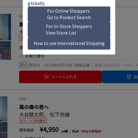
Blu-ray Disc
風の奏の君へ
大谷健太郎
、
松下奈緒
ポイント20%還元
¥6,600
通常価格
pt数 ：60pt
（今なら1,200pt）
△
お取り寄せ
国内
発売日：2025年06月04日 | 規格品番： OED-11067 | レーベ
カートに入れる
店
DVD
風の奏の君へ
大谷健太郎
、
松下奈緒
ポイント20%還元
¥4,950
通常価格
pt数 ：45pt
（今なら900pt）