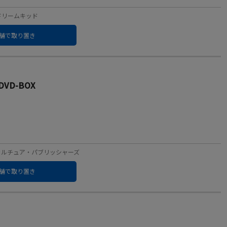
ル：ドリームキッド
舗で取り置き
VD-BOX
ベル：カルチュア・パブリッシャーズ
舗で取り置き