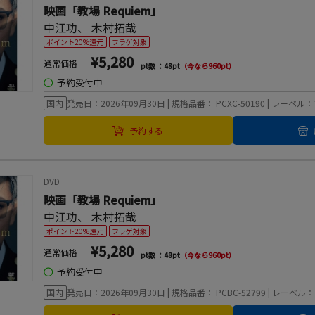
映画「教場 Requiem」
中江功
、
木村拓哉
ポイント20%還元
フラゲ対象
¥5,280
通常価格
pt数 ：48pt
（今なら960pt）
◯
予約受付中
国内
発売日：2026年09月30日 | 規格品番： PCXC-50190 | レー
予約する
DVD
映画「教場 Requiem」
中江功
、
木村拓哉
ポイント20%還元
フラゲ対象
¥5,280
通常価格
pt数 ：48pt
（今なら960pt）
◯
予約受付中
国内
発売日：2026年09月30日 | 規格品番： PCBC-52799 | レー