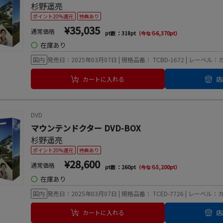
杉野遥亮
ポイント20%還元
特典あり
¥35,035
通常価格
pt数 ：318pt
（今なら6,370pt）
◯
在庫あり
国内
発売日：2025年03月07日 | 規格品番： TCBD-1672 | レーベル
カートに入れる
店
DVD
マウンテンドクター DVD-BOX
杉野遥亮
ポイント20%還元
特典あり
¥28,600
通常価格
pt数 ：260pt
（今なら5,200pt）
◯
在庫あり
国内
発売日：2025年03月07日 | 規格品番： TCED-7726 | レーベル
カートに入れる
店