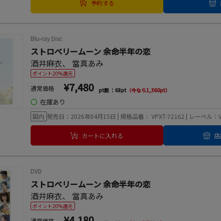
予約する
Blu-ray Disc
ストロベリームーン 余命半年の恋
酒井麻衣
、
當真あみ
ポイント20%還元
¥7,480
通常価格
pt数 ：68pt
（今なら1,360pt）
◯
在庫あり
国内
発売日：2026年04月15日 | 規格品番： VPXT-72162 | レーベル：
カートに入れる
店
DVD
ストロベリームーン 余命半年の恋
酒井麻衣
、
當真あみ
ポイント20%還元
¥4,180
通常価格