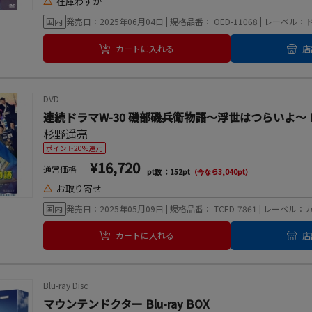
△
在庫わずか
国内
発売日：2025年06月04日 | 規格品番： OED-11068 | レーベ
カートに入れる
店
DVD
連続ドラマW-30 磯部磯兵衛物語～浮世はつらいよ～ D
杉野遥亮
ポイント20%還元
¥16,720
通常価格
pt数 ：152pt
（今なら3,040pt）
△
お取り寄せ
国内
発売日：2025年05月09日 | 規格品番： TCED-7861 | レー
カートに入れる
店
Blu-ray Disc
マウンテンドクター Blu-ray BOX