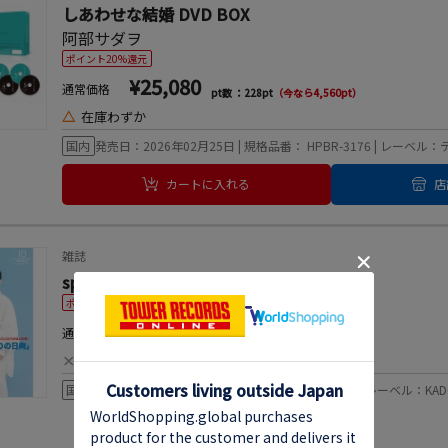
しあわせな結婚 DVD BOX
阿部サダヲ
ポイント20%還元
¥25,080
通常価格
pt数 ：228pt
（今なら4,560pt）
△
在庫わずか
国内
発売日：2026年02月25日 | 規格品番： HPBR-3176 | レーベル
カートに入れる
店
雑誌
spoon. (スプーン) 2025年 10月号 [雑誌]
ポイント20%還元
¥998
通常価格
pt数 ：9pt
（今なら181pt）
×
現在オンラインショップ取扱なし
国内
発売日：2025年08月28日 | 規格品番： 0547510 | レーベル：KAD