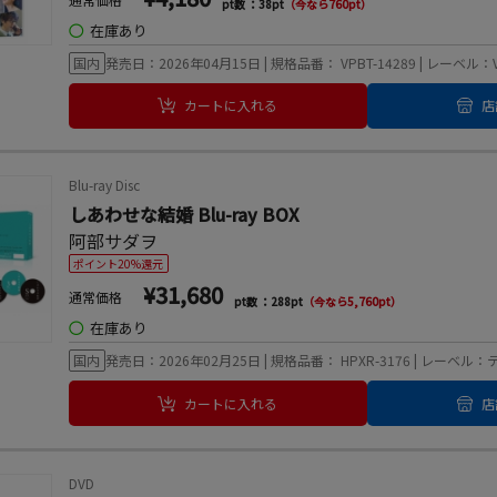
pt数 ：38pt
（今なら760pt）
◯
在庫あり
国内
発売日：2026年04月15日 | 規格品番： VPBT-14289 | レーベル：
カートに入れる
店
Blu-ray Disc
しあわせな結婚 Blu-ray BOX
阿部サダヲ
ポイント20%還元
¥31,680
通常価格
pt数 ：288pt
（今なら5,760pt）
◯
在庫あり
国内
発売日：2026年02月25日 | 規格品番： HPXR-3176 | レーベル
カートに入れる
店
DVD