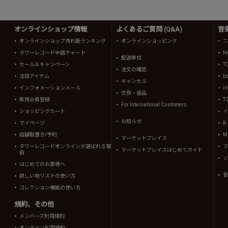
オンラインショップ情報
よくあるご質問 (Q&A)
音
オンラインショップ売れ筋ランキング
オンラインショッピング
ニ
タワーレコード全店チャート
N
配送単位
セール＆キャンペーン
T
注文の確認
注目アイテム
b
キャンセル
インフォメーションメール
in
交換・返品
新規会員登録
T
For International Customers
ショッピングカート
イ
お知らせ
マイページ
K
店舗取置き/予約
Mi
マーケットプレイス
タワーレコードオンラインが選ばれる理
フ
マーケットプレイスはじめてガイド
由
ソ
はじめてのお客様へ
音
欲しい物リストの使い方
コレクション機能の使い方
規約、その他
メンバーズ利用規約
オンライン利用規約