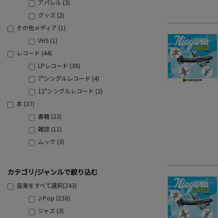
アパレル (3)
グッズ (2)
その他メディア (1)
VHS (1)
レコード (44)
LPレコード (38)
7"シングルレコード (4)
12"シングルレコード (2)
本 (37)
書籍 (23)
雑誌 (11)
ムック (3)
カテゴリ/ジャンルで絞り込む
音楽をすべて選択(243)
J-Pop (238)
ジャズ (3)