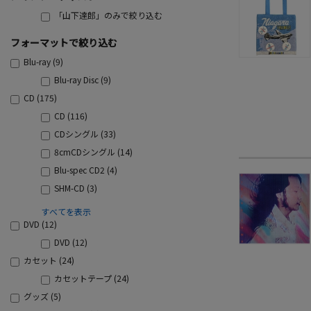
「山下達郎」のみで絞り込む
フォーマットで絞り込む
Blu-ray (9)
Blu-ray Disc (9)
CD (175)
CD (116)
CDシングル (33)
8cmCDシングル (14)
Blu-spec CD2 (4)
SHM-CD (3)
すべてを表示
DVD (12)
DVD (12)
カセット (24)
カセットテープ (24)
グッズ (5)