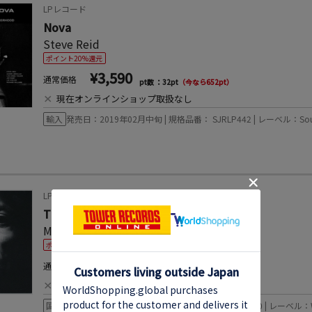
LPレコード
Nova
Steve Reid
ポイント20%還元
¥3,590
通常価格
pt数 ：32pt
（今なら652pt）
×
現在オンラインショップ取扱なし
輸入
発売日：2019年02月中旬 | 規格品番： SJRLP442 | レーベル：Soul J
LPレコード
TUTU＜初回生産限定盤＞
Miles Davis
ポイント20%還元
¥4,950
通常価格
pt数 ：45pt
（今なら900pt）
×
現在オンラインショップ取扱なし
国内
発売日：2018年09月26日 | 規格品番： WPJR-10030 | レーベル：WA