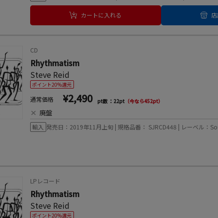
カートに入れる
店
CD
Rhythmatism
Steve Reid
ポイント20%還元
¥2,490
通常価格
pt数 ：22pt
（今なら452pt）
×
廃盤
輸入
発売日：2019年11月上旬 | 規格品番： SJRCD448 | レーベル：Soul 
LPレコード
Rhythmatism
Steve Reid
ポイント20%還元