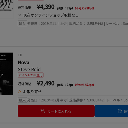
¥4,390
通常価格
pt数 ：39pt
（今なら798pt）
×
現在オンラインショップ取扱なし
輸入
発売日：2019年11月上旬 | 規格品番： SJRLP448 | レーベル：Soul J
CD
Nova
Steve Reid
ポイント20%還元
¥2,490
通常価格
pt数 ：22pt
（今なら452pt）
△
お取り寄せ
輸入
発売日：2019年02月中旬 | 規格品番： SJRCD442 | レーベル：Soul 
カートに入れる
店