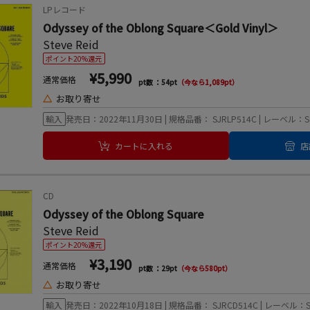
LPレコード
Odyssey of the Oblong Square＜Gold Vinyl＞
Steve Reid
ポイント20%還元
¥5,990
通常価格
pt数 ：54pt
（今なら1,089pt）
△
お取り寄せ
輸入
発売日：2022年11月30日 | 規格品番： SJRLP514C | レーベル：Soul
カートに入れる
店
CD
Odyssey of the Oblong Square
Steve Reid
ポイント20%還元
¥3,190
通常価格
pt数 ：29pt
（今なら580pt）
△
お取り寄せ
輸入
発売日：2022年10月18日 | 規格品番： SJRCD514C | レーベル：Soul