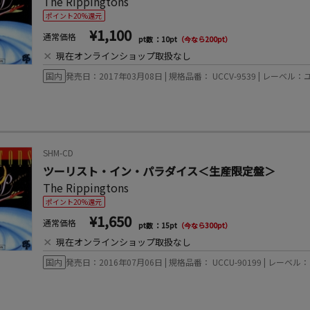
The Rippingtons
ポイント20%還元
¥1,100
通常価格
pt数 ：10pt
（今なら200pt）
×
現在オンラインショップ取扱なし
国内
発売日：2017年03月08日 | 規格品番： UCCV-9539 | レー
SHM-CD
ツーリスト・イン・パラダイス＜生産限定盤＞
The Rippingtons
ポイント20%還元
¥1,650
通常価格
pt数 ：15pt
（今なら300pt）
×
現在オンラインショップ取扱なし
国内
発売日：2016年07月06日 | 規格品番： UCCU-90199 | レ