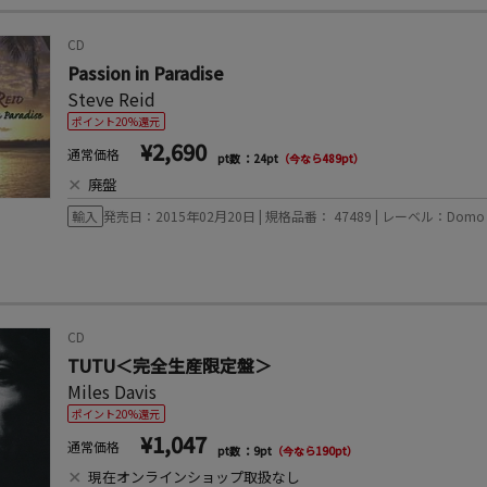
CD
Passion in Paradise
Steve Reid
ポイント20%還元
¥2,690
通常価格
pt数 ：24pt
（今なら489pt）
×
廃盤
輸入
発売日：2015年02月20日 | 規格品番： 47489 | レーベル：Domo R
CD
TUTU＜完全生産限定盤＞
Miles Davis
ポイント20%還元
¥1,047
通常価格
pt数 ：9pt
（今なら190pt）
×
現在オンラインショップ取扱なし