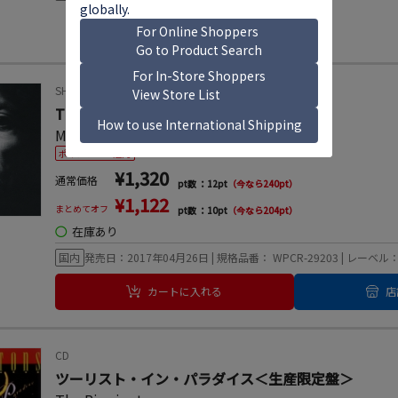
SHM-CD
TUTU＜完全限定盤＞
Miles Davis
ポイント20%還元
¥1,320
通常価格
pt数 ：12pt
（今なら240pt）
¥1,122
まとめてオフ
pt数 ：10pt
（今なら204pt）
◯
在庫あり
国内
発売日：2017年04月26日 | 規格品番： WPCR-29203 | レーベル：Wa
カートに入れる
店
CD
ツーリスト・イン・パラダイス＜生産限定盤＞