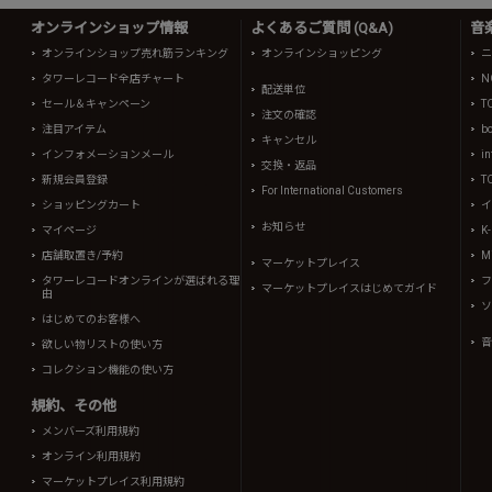
オンラインショップ情報
よくあるご質問 (Q&A)
音
オンラインショップ売れ筋ランキング
オンラインショッピング
ニ
タワーレコード全店チャート
N
配送単位
セール＆キャンペーン
T
注文の確認
注目アイテム
b
キャンセル
インフォメーションメール
in
交換・返品
新規会員登録
T
For International Customers
ショッピングカート
イ
お知らせ
マイページ
K
店舗取置き/予約
Mi
マーケットプレイス
タワーレコードオンラインが選ばれる理
フ
マーケットプレイスはじめてガイド
由
ソ
はじめてのお客様へ
音
欲しい物リストの使い方
コレクション機能の使い方
規約、その他
メンバーズ利用規約
オンライン利用規約
マーケットプレイス利用規約