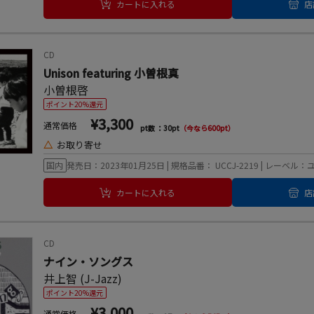
カートに入れる
店
CD
Unison featuring 小曽根真
小曽根啓
ポイント20%還元
¥3,300
通常価格
pt数 ：30pt
（今なら600pt）
△
お取り寄せ
国内
発売日：2023年01月25日 | 規格品番： UCCJ-2219 | レー
カートに入れる
店
CD
ナイン・ソングス
井上智 (J-Jazz)
ポイント20%還元
¥3,000
通常価格