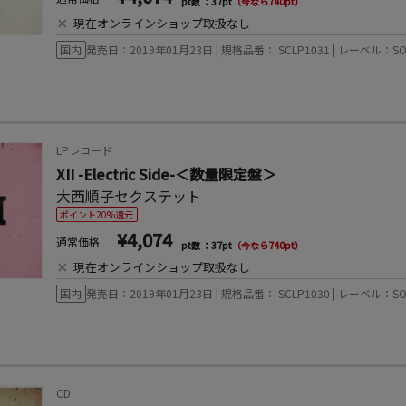
pt数 ：37pt
（今なら740pt）
×
現在オンラインショップ取扱なし
国内
発売日：2019年01月23日 | 規格品番： SCLP1031 | レーベル：SOM
LPレコード
XII -Electric Side-＜数量限定盤＞
大西順子セクステット
ポイント20%還元
¥4,074
通常価格
pt数 ：37pt
（今なら740pt）
×
現在オンラインショップ取扱なし
国内
発売日：2019年01月23日 | 規格品番： SCLP1030 | レーベル：SOM
CD