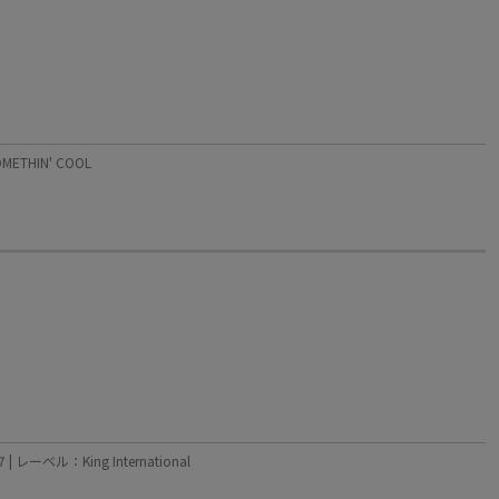
ETHIN' COOL
レーベル：King International