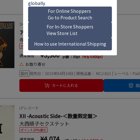
SHM-CD
アブソルートリー・ライヴ!
寺久保エレナ
ポイント20%還元
¥3,300
通常価格
pt数 ：30pt
（今なら600pt）
△
お取り寄せ
国内
発売日：2019年04月24日 | 規格品番： KICJ-821 | レーベル：Paddl
カートに入れる
店
LPレコード
XII -Acoustic Side-＜数量限定盤＞
大西順子セクステット
ポイント20%還元
¥4,074
通常価格