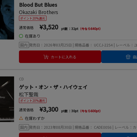
Blood But Blues
Okazaki Brothers
ポイント20%還元
¥3,520
通常価格
pt数 ：32pt
（今なら640pt）
◯
在庫あり
国内
発売日：2026年03月25日 | 規格品番： UCCJ-2254 | レー
カートに入れる
店
CD
ゲット・オン・ザ・ハイウェイ
松下聖哉
ポイント20%還元
¥3,300
通常価格
pt数 ：30pt
（今なら600pt）
△
在庫わずか
国内
発売日：2023年08月30日 | 規格品番： CADE0056 | レーベル