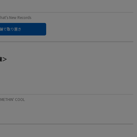
s New Records
舗で取り置き
グ盤＞
ETHIN' COOL