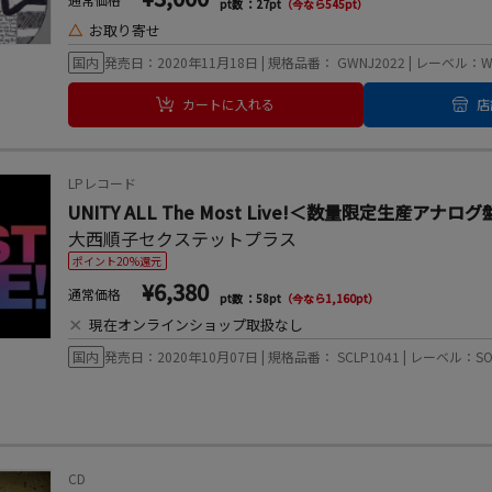
pt数 ：27pt
（今なら545pt）
△
お取り寄せ
国内
発売日：2020年11月18日 | 規格品番： GWNJ2022 | レーベル：What'
カートに入れる
店
LPレコード
UNITY ALL The Most Live!＜数量限定生産アナロ
大西順子セクステットプラス
ポイント20%還元
¥6,380
通常価格
pt数 ：58pt
（今なら1,160pt）
×
現在オンラインショップ取扱なし
国内
発売日：2020年10月07日 | 規格品番： SCLP1041 | レーベル：SOM
CD