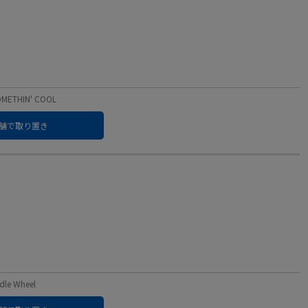
ETHIN' COOL
舗で取り置き
e Wheel