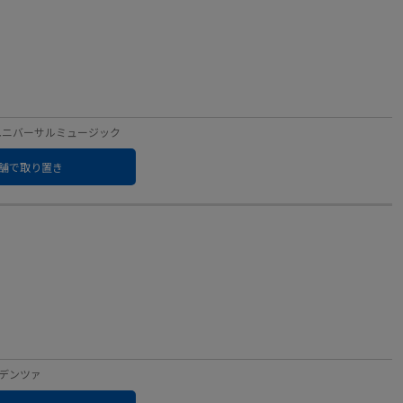
ベル：ユニバーサルミュージック
舗で取り置き
：カデンツァ