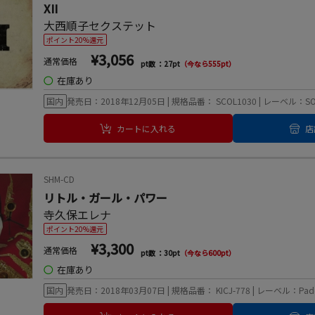
XII
大西順子セクステット
ポイント20%還元
¥3,056
通常価格
pt数 ：27pt
（今なら555pt）
◯
在庫あり
国内
発売日：2018年12月05日 | 規格品番： SCOL1030 | レーベル：SOM
カートに入れる
店
SHM-CD
リトル・ガール・パワー
寺久保エレナ
ポイント20%還元
¥3,300
通常価格
pt数 ：30pt
（今なら600pt）
◯
在庫あり
国内
発売日：2018年03月07日 | 規格品番： KICJ-778 | レーベル：Paddl