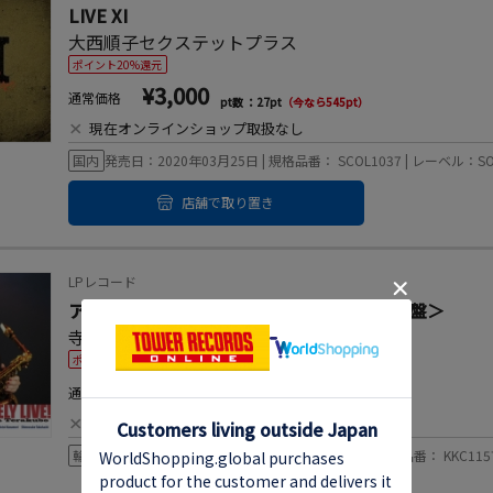
LIVE XI
大西順子セクステットプラス
ポイント20%還元
¥3,000
通常価格
pt数 ：27pt
（今なら545pt）
×
現在オンラインショップ取扱なし
国内
発売日：2020年03月25日 | 規格品番： SCOL1037 | レーベル：SOM
店舗で取り置き
LPレコード
アブソルートリー・ライヴ!＜完全限定生産盤＞
寺久保エレナ
ポイント20%還元
¥11,000
通常価格
pt数 ：100pt
（今なら2,000pt）
×
現在オンラインショップ取扱なし
輸入盤：国内流通仕様
発売日：2020年03月13日 | 規格品番： KKC1157 | 