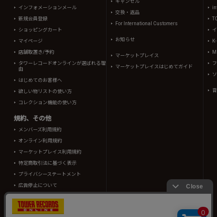
キャンセル
インフォメーションメール
in
交換・返品
新規会員登録
T
For International Customers
ショッピングカート
イ
お知らせ
マイページ
K
店舗取置き/予約
Mi
マーケットプレイス
タワーレコードオンラインが選ばれる理
フ
マーケットプレイスはじめてガイド
由
ソ
はじめてのお客様へ
音
欲しい物リストの使い方
コレクション機能の使い方
規約、その他
メンバーズ利用規約
オンライン利用規約
マーケットプレイス利用規約
特定商取引法に基づく表示
プライバシーステートメント
広告停止について
酒類販売管理者標識