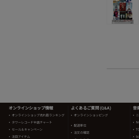
オンラインショップ情報
よくあるご質問 (Q&A)
音
オンラインショップ売れ筋ランキング
オンラインショッピング
ニ
タワーレコード全店チャート
N
配送単位
セール＆キャンペーン
T
注文の確認
注目アイテム
b