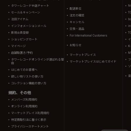
タワーレコード全店チャート
N
配送単位
セール＆キャンペーン
T
注文の確認
注目アイテム
b
キャンセル
インフォメーションメール
in
交換・返品
新規会員登録
T
For International Customers
ショッピングカート
イ
お知らせ
マイページ
K
店舗取置き/予約
Mi
マーケットプレイス
タワーレコードオンラインが選ばれる理
フ
マーケットプレイスはじめてガイド
由
ソ
はじめてのお客様へ
音
欲しい物リストの使い方
コレクション機能の使い方
規約、その他
メンバーズ利用規約
オンライン利用規約
マーケットプレイス利用規約
特定商取引法に基づく表示
プライバシーステートメント