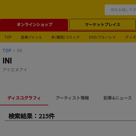
オンラインショップ
マーケットプレイス
TOP
音楽ジャンル
本/雑誌/コミック
DVD/ブルーレイ
グッズ
TOP
>
INI
INI
アイエヌアイ
ディスコグラフィ
アーティスト情報
記事&ニュース
検索結果：215件