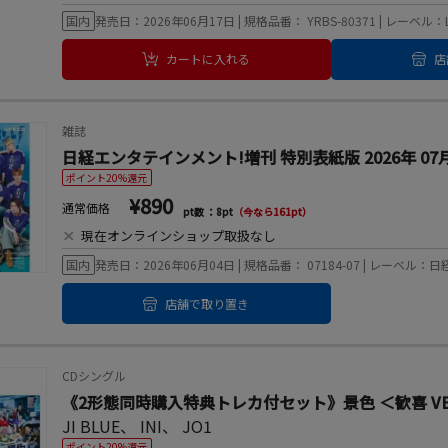
国内
発売日：2026年06月17日 | 規格品番： YRBS-80371 | レーベル：LA
カートに入れる
店
雑誌
日経エンタテインメント!増刊 特別表紙版 2026年 07月号
ポイント20%還元
¥890
通常価格
pt数 ：8pt
（今なら161pt）
×
現在オンラインショップ取扱なし
国内
発売日：2026年06月04日 | 規格品番： 07184-07 | レーベル
店舗で取り置き
CDシングル
《2形態同時購入特典トレカ付セット》景色 ＜歓喜 VER.
JI BLUE
、
INI
、
JO1
ポイント20%還元