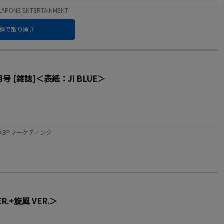
PONE ENTERTAINMENT
舗で取り置き
 [雑誌]＜表紙：JI BLUE＞
：日経BPマーケティング
+旋風 VER.＞