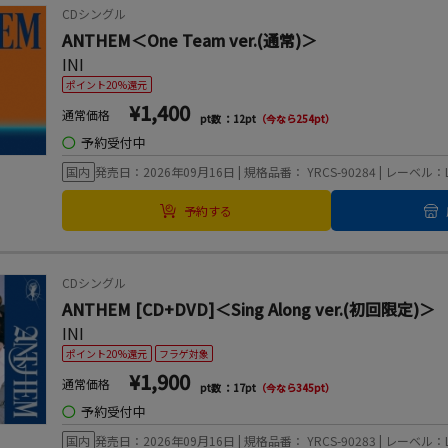
CDシングル
ANTHEM＜One Team ver.(通常)＞
INI
ポイント20%還元
¥1,400
通常価格
pt数 ：12pt
（今なら254pt）
◯
予約受付中
国内
発売日：2026年09月16日 | 規格品番： YRCS-90284 | レーベル：LA
予約する
CDシングル
ANTHEM [CD+DVD]＜Sing Along ver.(初回限定)＞
INI
ポイント20%還元
フラゲ対象
¥1,900
通常価格
pt数 ：17pt
（今なら345pt）
◯
予約受付中
国内
発売日：2026年09月16日 | 規格品番： YRCS-90283 | レーベル：LA