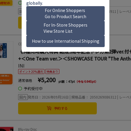
◯
予約受付中
国内
発売日：2026年09月16日 | 規格品番： 2050269078911 | レーベル
予約する
CDシングル
《3種同時購入特典 結成5周年記念トレカ第2弾ver.付セット》ANT
+＜One Team ver.＞＜SHOWCASE TOUR "The 
INI
ポイント20%還元
特典あり
¥5,200
通常価格
pt数 ：47pt
（今なら945pt）
◯
予約受付中
国内
発売日：2026年09月16日 | 規格品番： 2050269086312 | レーベル
予約する
Blu-ray Disc