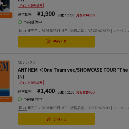
ポイント20%還元
¥1,900
通常価格
pt数 ：17pt
（今なら345pt）
◯
予約受付中
国内
発売日：2026年09月16日 | 規格品番： YRCS-90282Y | レーベル：L
予約する
CDシングル
ANTHEM ＜One Team ver./SHOWCASE TOUR "
INI
ポイント20%還元
¥1,400
通常価格
pt数 ：12pt
（今なら254pt）
◯
予約受付中
国内
発売日：2026年09月16日 | 規格品番： YRCS-90284Y | レーベル：L
予約する