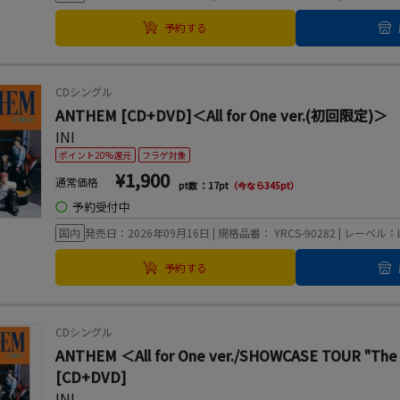
予約する
CDシングル
ANTHEM [CD+DVD]＜All for One ver.(初回限定)＞
INI
ポイント20%還元
フラゲ対象
¥1,900
通常価格
pt数 ：17pt
（今なら345pt）
◯
予約受付中
国内
発売日：2026年09月16日 | 規格品番： YRCS-90282 | レーベル：LA
予約する
CDシングル
ANTHEM ＜All for One ver./SHOWCASE TOUR
[CD+DVD]
INI