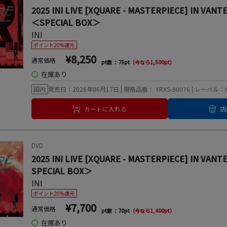
2025 INI LIVE [XQUARE - MASTERPIECE] IN V
＜SPECIAL BOX＞
INI
ポイント20%還元
¥8,250
通常価格
pt数 ：75pt
（今なら1,500pt）
◯
在庫あり
国内
発売日：2026年06月17日 | 規格品番： YRXS-80076 | レーベル：LA
カートに入れる
店
DVD
2025 INI LIVE [XQUARE - MASTERPIECE] IN
SPECIAL BOX＞
INI
ポイント20%還元
¥7,700
通常価格
pt数 ：70pt
（今なら1,400pt）
◯
在庫あり