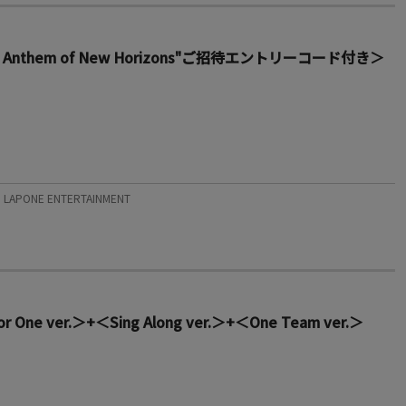
“The Anthem of New Horizons"ご招待エントリーコード付き＞
APONE ENTERTAINMENT
ver.＞+＜Sing Along ver.＞+＜One Team ver.＞