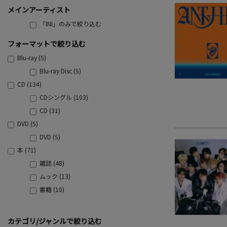
メインアーティスト
「INI」のみで絞り込む
フォーマットで絞り込む
Blu-ray (5)
Blu-ray Disc (5)
CD (134)
CDシングル (103)
CD (31)
DVD (5)
DVD (5)
本 (71)
雑誌 (48)
ムック (13)
書籍 (10)
カテゴリ/ジャンルで絞り込む