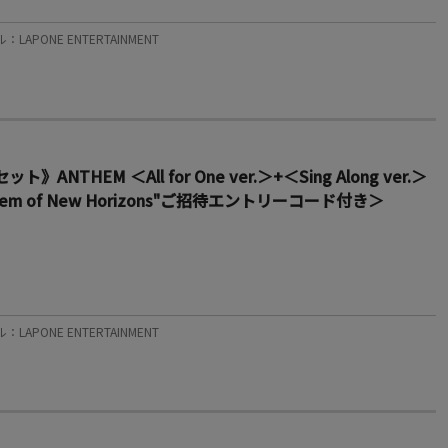
：LAPONE ENTERTAINMENT
HEM ＜All for One ver.＞+＜Sing Along ver.＞
Anthem of New Horizons"ご招待エントリーコード付き＞
：LAPONE ENTERTAINMENT