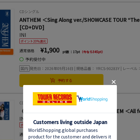
CDシングル
ANTHEM ＜Sing Along ver./SHOWCASE TOUR 
[CD+DVD]
INI
ポイント20%還元
¥1,900
通常価格
pt数 ：17pt
（今なら345pt）
◯
予約受付中
国内
発売日：2026年09月16日 | 規格品番： YRCS-90283Y | レーベル：L
予約する
CDシングル
《3種同時購入特典トレカ付セット》ANTHEM ＜All for One 
INI
ポイント20%還元
特典あり
フラゲ対象
¥5,200
通常価格
pt数 ：47pt
（今なら945pt）