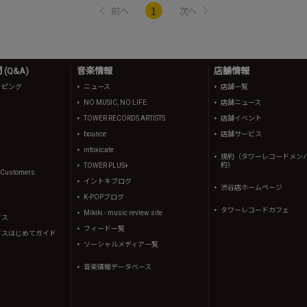
1
前へ
次へ
(Q&A)
音楽情報
店舗情報
ッピング
ニュース
店舗一覧
NO MUSIC, NO LIFE.
店舗ニュース
TOWER RECORDS ARTISTS
店舗イベント
bounce
店舗サービス
intoxicate
規約（タワーレコードメン
約）
TOWER PLUS+
l Customers
イントキブログ
渋谷店ホームページ
K-POPブログ
タワーレコードカフェ
Mikiki - music review site
イス
フィード一覧
イスはじめてガイド
ソーシャルメディア一覧
音楽情報データベース