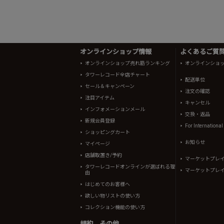
オンラインショップ情報
よくあるご質問 
オンラインショップ売れ筋ランキング
オンラインショ
タワーレコード全店チャート
配送単位
セール＆キャンペーン
注文の確認
注目アイテム
キャンセル
インフォメーションメール
交換・返品
新規会員登録
For Internationa
ショッピングカート
お知らせ
マイページ
店舗取置き/予約
マーケットプレ
タワーレコードオンラインが選ばれる理
マーケットプレ
由
はじめてのお客様へ
欲しい物リストの使い方
コレクション機能の使い方
規約、その他