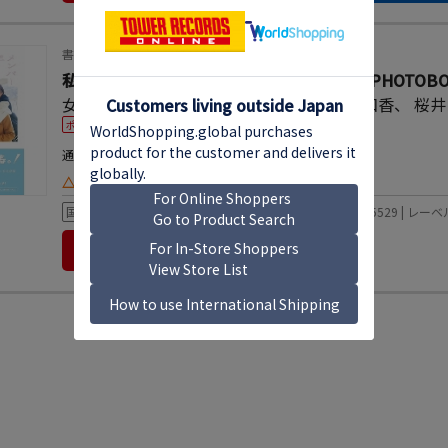
書籍
私立恵比寿中学 低学年メンバー OFFICIAL PHOTOB
女鹿成二
、
桜木心菜
、
小久保柚乃
、
風見和香
、
桜井
ポイント20%還元
¥3,080
通常価格
pt数 ：28pt
（今なら560pt）
△
お取り寄せ
国内
発売日：2024年05月09日 | 規格品番： 9784847085529 | 
カートに入れる