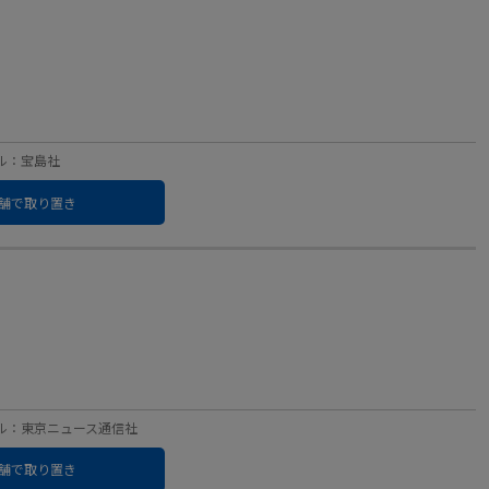
ーベル：宝島社
舗で取り置き
 レーベル：東京ニュース通信社
舗で取り置き