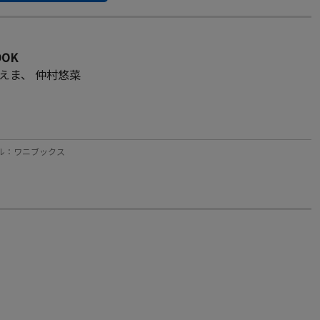
OOK
えま
、
仲村悠菜
レーベル：ワニブックス