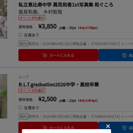
私立恵比寿中学 風見和香1st写真集 和ぐころ
風見和香
、
木村智哉
ポイント20%還元
¥3,850
通常価格
pt数 ：35pt
（今なら700pt）
◯
在庫あり
国内
発売日：2026年06月12日 | 規格品番： 9784299075062 | レ
カートに入れる
店
ムック
B.L.T.graduation2026中学・高校卒業
ポイント20%還元
¥2,500
通常価格
pt数 ：22pt
（今なら454pt）
◯
在庫あり
国内
発売日：2026年03月24日 | 規格品番： 9784868360674 |
カートに入れる
店