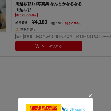
川越紗彩1st写真集 なんとかなるなる
川越紗彩
ポイント20%還元
¥4,180
通常価格
pt数 ：38pt
（今なら760pt）
△
お取り寄せ
国内
発売日：2025年10月14日 | 規格品番： 9784047383715 | レーベ
カートに入れる