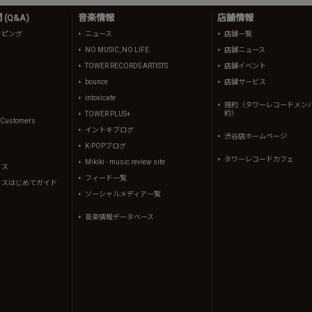
(Q&A)
音楽情報
店舗情報
ッピング
ニュース
店舗一覧
NO MUSIC, NO LIFE.
店舗ニュース
TOWER RECORDS ARTISTS
店舗イベント
bounce
店舗サービス
intoxicate
規約（タワーレコードメン
約）
TOWER PLUS+
l Customers
イントキブログ
渋谷店ホームページ
K-POPブログ
タワーレコードカフェ
Mikiki - music review site
イス
フィード一覧
イスはじめてガイド
ソーシャルメディア一覧
音楽情報データベース