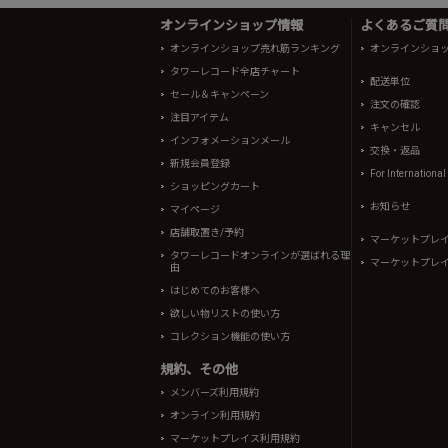
オンラインショップ情報
よくあるご質問 
オンラインショップ売れ筋ランキング
オンラインショ
タワーレコード全店チャート
配送単位
セール＆キャンペーン
注文の確認
注目アイテム
キャンセル
インフォメーションメール
交換・返品
新規会員登録
For Internationa
ショッピングカート
お知らせ
マイページ
店舗取置き/予約
マーケットプレ
タワーレコードオンラインが選ばれる理
マーケットプレ
由
はじめてのお客様へ
欲しい物リストの使い方
コレクション機能の使い方
規約、その他
メンバーズ利用規約
オンライン利用規約
マーケットプレイス利用規約