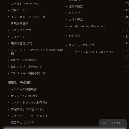
セール＆キャンペーン
T
注文の確認
注目アイテム
b
キャンセル
インフォメーションメール
in
交換・返品
新規会員登録
T
For International Customers
ショッピングカート
イ
お知らせ
マイページ
K
店舗取置き/予約
Mi
マーケットプレイス
タワーレコードオンラインが選ばれる理
フ
マーケットプレイスはじめてガイド
由
ソ
はじめてのお客様へ
音
欲しい物リストの使い方
コレクション機能の使い方
規約、その他
メンバーズ利用規約
オンライン利用規約
マーケットプレイス利用規約
特定商取引法に基づく表示
プライバシーステートメント
広告停止について