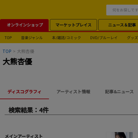
オンラインショップ
マーケットプレイス
ニュース＆記事
TOP
音楽ジャンル
本/雑誌/コミック
DVD/ブルーレイ
グッズ
TOP
>
大熊杏優
大熊杏優
ディスコグラフィ
アーティスト情報
記事&ニュース
検索結果：4件
メインアーティスト