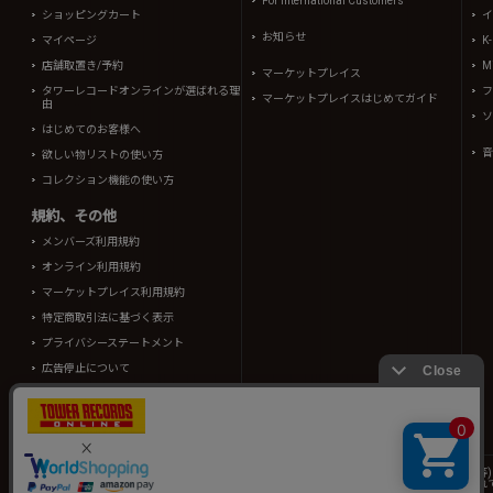
For International Customers
ショッピングカート
イ
お知らせ
マイページ
K
店舗取置き/予約
Mi
マーケットプレイス
タワーレコードオンラインが選ばれる理
フ
マーケットプレイスはじめてガイド
由
ソ
はじめてのお客様へ
音
欲しい物リストの使い方
コレクション機能の使い方
規約、その他
メンバーズ利用規約
オンライン利用規約
マーケットプレイス利用規約
特定商取引法に基づく表示
プライバシーステートメント
広告停止について
酒類販売管理者標識
TOWER RECORDS ONLINEに掲載されているすべてのコンテンツ(記事、画像、音声デ
情報の一部はRovi Corporation.、japan music data、(株)シーディージャーナルより提供