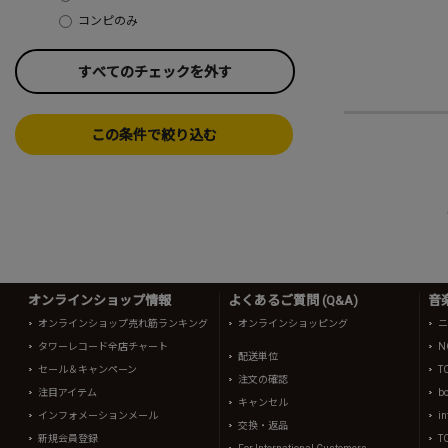
コンピのみ
すべてのチェックを外す
この条件で絞り込む
オンラインショップ情報
よくあるご質問 (Q&A)
音
オンラインショップ売れ筋ランキング
オンラインショッピング
ニ
タワーレコード全店チャート
N
配送単位
セール＆キャンペーン
T
注文の確認
注目アイテム
b
キャンセル
インフォメーションメール
in
交換・返品
新規会員登録
T