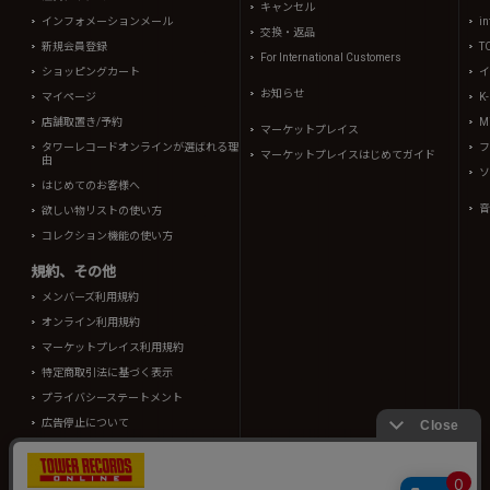
キャンセル
インフォメーションメール
in
交換・返品
新規会員登録
T
For International Customers
ショッピングカート
イ
お知らせ
マイページ
K
店舗取置き/予約
Mi
マーケットプレイス
タワーレコードオンラインが選ばれる理
フ
マーケットプレイスはじめてガイド
由
ソ
はじめてのお客様へ
音
欲しい物リストの使い方
コレクション機能の使い方
規約、その他
メンバーズ利用規約
オンライン利用規約
マーケットプレイス利用規約
特定商取引法に基づく表示
プライバシーステートメント
広告停止について
酒類販売管理者標識