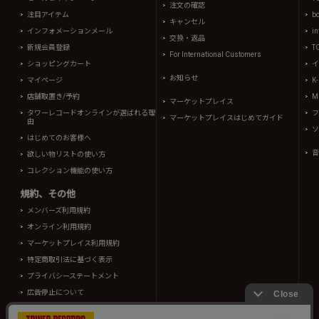
注文の確認
注目アイテム
b
キャンセル
インフォメーションメール
in
交換・返品
新規会員登録
T
For International Customers
ショッピングカート
イ
お知らせ
マイページ
K
店舗取置き/予約
Mi
マーケットプレイス
タワーレコードオンラインが選ばれる理
フ
マーケットプレイスはじめてガイド
由
ソ
はじめてのお客様へ
音
欲しい物リストの使い方
コレクション機能の使い方
規約、その他
メンバーズ利用規約
オンライン利用規約
マーケットプレイス利用規約
特定商取引法に基づく表示
プライバシーステートメント
広告停止について
酒類販売管理者標識