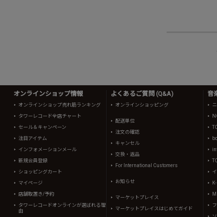
オンラインショップ情報
よくあるご質問 (Q&A)
音
オンラインショップ売れ筋ランキング
オンラインショッピング
ニ
タワーレコード全店チャート
N
配送単位
セール＆キャンペーン
T
注文の確認
注目アイテム
b
キャンセル
インフォメーションメール
in
交換・返品
新規会員登録
T
For International Customers
ショッピングカート
イ
お知らせ
マイページ
K
店舗取置き/予約
Mi
マーケットプレイス
タワーレコードオンラインが選ばれる理
フ
マーケットプレイスはじめてガイド
由
ソ