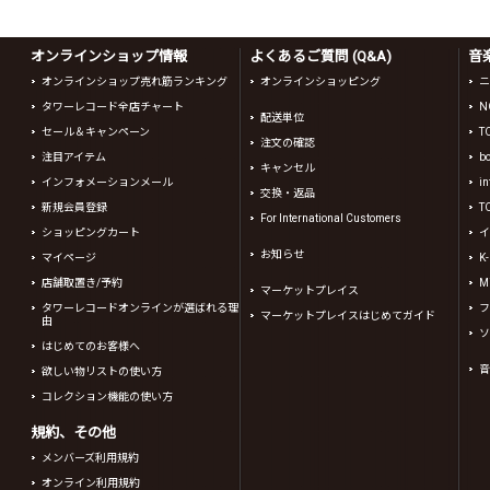
オンラインショップ情報
よくあるご質問 (Q&A)
音
オンラインショップ売れ筋ランキング
オンラインショッピング
ニ
タワーレコード全店チャート
N
配送単位
セール＆キャンペーン
T
注文の確認
注目アイテム
b
キャンセル
インフォメーションメール
in
交換・返品
新規会員登録
T
For International Customers
ショッピングカート
イ
お知らせ
マイページ
K
店舗取置き/予約
Mi
マーケットプレイス
タワーレコードオンラインが選ばれる理
フ
マーケットプレイスはじめてガイド
由
ソ
はじめてのお客様へ
音
欲しい物リストの使い方
コレクション機能の使い方
規約、その他
メンバーズ利用規約
オンライン利用規約