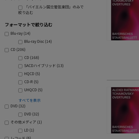
「バイエルン国立管弦楽団」のみで
絞り込む
フォーマットで絞り込む
Blu-ray (14)
Blu-ray Disc (14)
CD (206)
CD (168)
SACDハイブリッド (13)
HQCD (5)
CD-R (5)
UHQCD (5)
すべてを表示
DVD (32)
DVD (32)
その他メディア (1)
LD (1)
レコード (6)