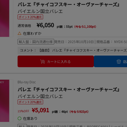
バレエ『チャイコフスキー・オーヴァーチャーズ』
バイエルン国立バレエ
ポイント20%還元
¥6,050
通常価格
pt数 ：55pt
（今なら1,100pt）
△
在庫わずか
輸入盤：国内流通仕様
発売日：2025年10月10日 | 規格品番： NYDX-50
コメント： 【曲目】 バレエ『チャイコフスキー・オーヴァーチャーズ』 3
カートに入れる
店
Blu-ray Disc
バレエ『チャイコフスキー・オーヴァーチャーズ』
バイエルン国立バレエ
ポイント20%還元
¥5,091
15%OFF
pt数 ：46pt
（今なら925pt）
◯
在庫あり
輸入
発売日：2025年10月10日 | 規格品番： BSOREC4001 | レーベル：