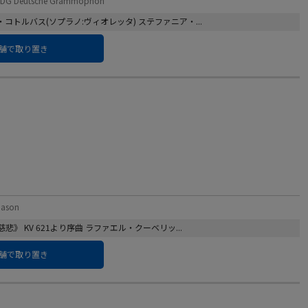
 Deutsche Grammophon
コトルバス(ソプラノ:ヴィオレッタ) ステファニア・...
舗で取り置き
ason
悲》 KV 621より序曲 ラファエル・クーベリッ...
舗で取り置き