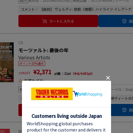
国内
発売日：2025年09月10日 | 規格品番： UCCG-46064 | レーベル：DG
コメント： 【曲目】 ヴェルディ: 歌劇《椿姫》ハイライツ イレアーナ・
カートに入れる
店
CD
モーツァルト: 最後の年
Various Artists
ポイント20%還元
¥2,371
15%OFF
pt数 ：21pt
（今なら431pt）
△
在庫わずか
輸入
発売日：2025年08月08日 | 規格品番： DIAP181 | レーベル：Diap
コメント： 【曲目】 モーツァルト:最後の年 ―― ・歌劇《皇帝ティートの慈
カートに入れる
店
Blu-ray Disc