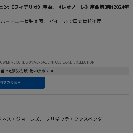
ン:《フィデリオ》序曲、《レオノーレ》序曲第3番(2024年
ルハーモニー管弦楽団
、
バイエルン国立管弦楽団
 RECORDS UNIVERSAL VINTAGE SA-CD COLLECTION
調(改訂版) 第I-III楽章 ＜DI...
舗で取り置き
ギネス・ジョーンズ
、
ブリギッテ・ファスベンダー