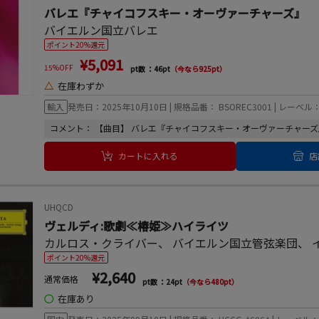
バレエ『チャイコフスキー・オーヴァーチャーズ』
バイエルン国立バレエ
ポイント20%還元
¥5,091
15%OFF
pt数 ：46pt
（今なら925pt）
△
在庫わずか
輸入
発売日：2025年10月10日 | 規格品番： BSOREC3001 | レーベル：
コメント： 【曲目】 バレエ『チャイコフスキー・オーヴァーチャーズ』 3
カートに入れる
店
UHQCD
ヴェルディ:歌劇≪椿姫≫ハイライツ
カルロス・クライバー
、
バイエルン国立管弦楽団
、
ポイント20%還元
¥2,640
通常価格
pt数 ：24pt
（今なら480pt）
◯
在庫あり