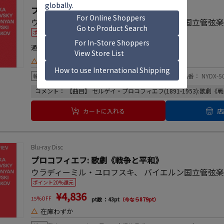
プロコフィエフ: 歌劇《戦争と平和》
ウラディーミル・ユロフスキ
、
バイエルン国立管弦
ポイント20%還元
¥6,050
通常価格
pt数 ：55pt
（今なら1,100pt）
△
在庫わずか
輸入盤：国内流通仕様
発売日：2025年05月23日 | 規格品番： NYDX-50
コメント： 【曲目】 セルゲイ・プロコフィエフ(1891-1953):歌劇《戦
カートに入れる
店
Blu-ray Disc
プロコフィエフ: 歌劇《戦争と平和》
ウラディーミル・ユロフスキ
、
バイエルン国立管弦
ポイント20%還元
¥4,836
15%OFF
pt数 ：43pt
（今なら879pt）
△
在庫わずか