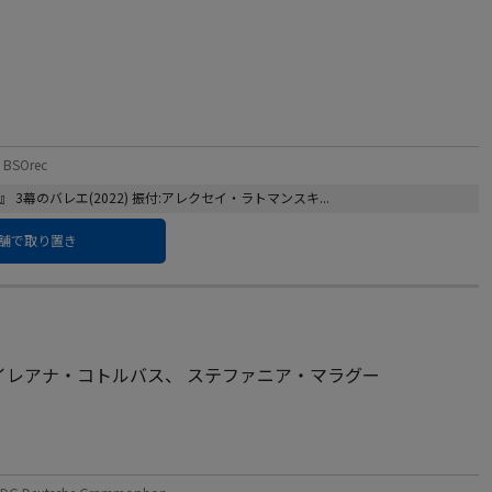
BSOrec
幕のバレエ(2022) 振付:アレクセイ・ラトマンスキ...
舗で取り置き
イレアナ・コトルバス
、
ステファニア・マラグー