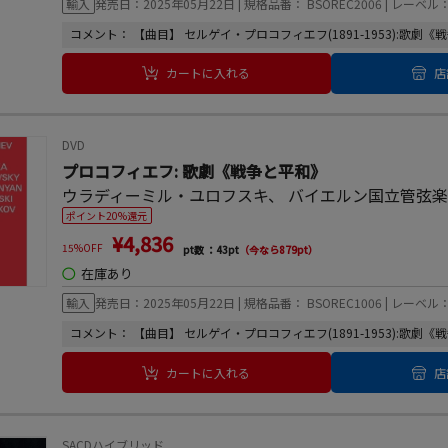
輸入
発売日：2025年05月22日 | 規格品番： BSOREC2006 | レーベル：
コメント： 【曲目】 セルゲイ・プロコフィエフ(1891-1953):歌劇《戦
カートに入れる
店
DVD
プロコフィエフ: 歌劇《戦争と平和》
ウラディーミル・ユロフスキ
、
バイエルン国立管弦
ポイント20%還元
¥4,836
15%OFF
pt数 ：43pt
（今なら879pt）
◯
在庫あり
輸入
発売日：2025年05月22日 | 規格品番： BSOREC1006 | レーベル：
コメント： 【曲目】 セルゲイ・プロコフィエフ(1891-1953):歌劇《戦
カートに入れる
店
SACDハイブリッド