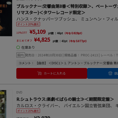
ブルックナー:交響曲第8番＜特別収録＞、ベートーヴェ
リマスター)＜タワーレコード限定＞
ハンス・クナッパーツブッシュ
、
ミュンヘン・フィ
ポイント20%還元
¥5,109
10%OFF
pt数 ：46pt
（今なら929pt）
¥4,825
まとめてオフ
pt数 ：43pt
（今なら877pt）
◯
在庫あり
国内
発売日：2024年10月30日 | 規格品番： PROC-2413 | レーベル：TOWER
コメント： 【曲目】 ＜DISC1＞ 1. アントン・ブルックナー:交響曲 第8番 ハ短
カートに入れる
店
DVD
R.シュトラウス:楽劇≪ばらの騎士≫＜期間限定盤＞
カルロス・クライバー
、
バイエルン国立管弦楽団
、
ポイント20%還元