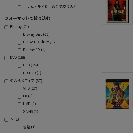
「サム・ライミ」のみで絞り込む
フォーマットで絞り込む
Blu-ray (71)
Blu-ray Disc (63)
ULTRA HD Blu-ray (7)
Blu-ray 3D (1)
DVD (155)
DVD (154)
HD-DVD (1)
その他メディア (37)
VHS (27)
LD (6)
UMD (3)
S-VHS (1)
本 (1)
書籍 (1)