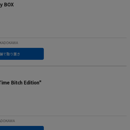
ay BOX
KADOKAWA
舗で取り置き
Time Bitch Edition"
ADOKAWA