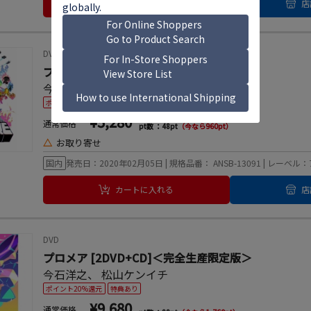
カートに入れる
店
DVD
プロメア＜通常版＞
今石洋之
、
松山ケンイチ
ポイント20%還元
¥5,280
通常価格
pt数 ：48pt
（今なら960pt）
△
お取り寄せ
国内
発売日：2020年02月05日 | 規格品番： ANSB-13091 | レー
カートに入れる
店
DVD
プロメア [2DVD+CD]＜完全生産限定版＞
今石洋之
、
松山ケンイチ
ポイント20%還元
特典あり
¥9,680
通常価格