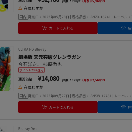
pt数 ：298pt
（今なら5,960pt）
△
在庫わずか
国内
発売日：2025年05月28日 | 規格品番： ANZX-16741 | レー
カートに入れる
店
ULTRA HD Blu-ray
劇場版 天元突破グレンラガン
今石洋之
、
柿原徹也
ポイント20%還元
¥14,080
通常価格
pt数 ：128pt
（今なら2,560pt）
△
在庫わずか
国内
発売日：2023年09月27日 | 規格品番： ANSW-12781 | レー
カートに入れる
店
Blu-ray Disc