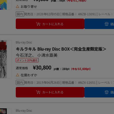
pt数 ：88pt
（今なら1,760pt）
△
お取り寄せ
国内
発売日：2020年02月05日 | 規格品番： ANZB-13091 | レー
カートに入れる
店
Blu-ray Disc
キルラキル Blu-ray Disc BOX＜完全生産限定版＞
今石洋之
、
小清水亜美
ポイント20%還元
¥30,800
通常価格
pt数 ：280pt
（今なら5,600pt）
△
在庫わずか
国内
発売日：2019年06月26日 | 規格品番： ANZX-12651 | レー
カートに入れる
店
Blu-ray Disc