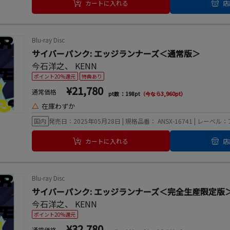
カートに入れる
店
Blu-ray Disc
サイバーパンク: エッジランナーズ＜通常版＞
今石洋之
、
KENN
ポイント20%還元
特典あり
¥21,780
通常価格
pt数 ：198pt
（今なら3,960pt）
△
在庫わずか
国内
発売日：2025年05月28日 | 規格品番： ANSX-16741 | レー
カートに入れる
店
Blu-ray Disc
サイバーパンク: エッジランナーズ＜完全生産限定版
今石洋之
、
KENN
ポイント20%還元
¥32,780
通常価格