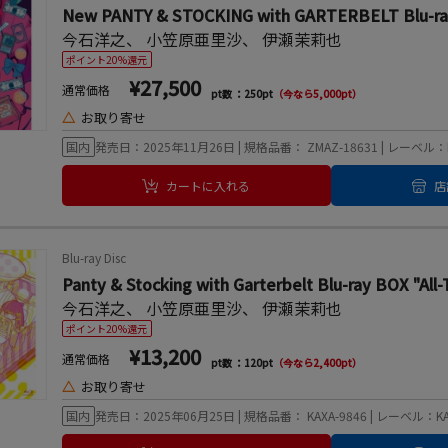
New PANTY & STOCKING with GARTERBELT Blu-r
今石洋之
、
小笠原亜里沙
、
伊瀬茉莉也
ポイント20%還元
¥27,500
通常価格
pt数 ：250pt
（今なら5,000pt）
△
お取り寄せ
国内
発売日：2025年11月26日 | 規格品番： ZMAZ-18631 | レーベル：
カートに入れる
店
Blu-ray Disc
Panty & Stocking with Garterbelt Blu-ray BOX "All-
今石洋之
、
小笠原亜里沙
、
伊瀬茉莉也
ポイント20%還元
¥13,200
通常価格
pt数 ：120pt
（今なら2,400pt）
△
お取り寄せ
国内
発売日：2025年06月25日 | 規格品番： KAXA-9846 | レーベル：K