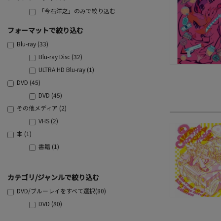
「今石洋之」のみで絞り込む
フォーマットで絞り込む
Blu-ray (33)
Blu-ray Disc (32)
ULTRA HD Blu-ray (1)
DVD (45)
DVD (45)
その他メディア (2)
VHS (2)
本 (1)
書籍 (1)
カテゴリ/ジャンルで絞り込む
DVD/ブルーレイをすべて選択(80)
DVD (80)