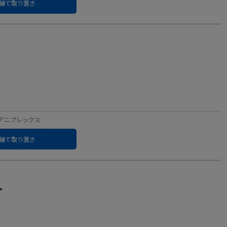
舗で取り置き
ベル：アニプレックス
舗で取り置き
＞