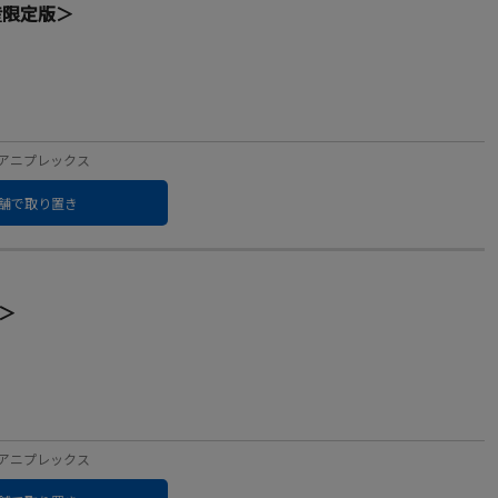
生産限定版＞
ベル：アニプレックス
舗で取り置き
版＞
ベル：アニプレックス