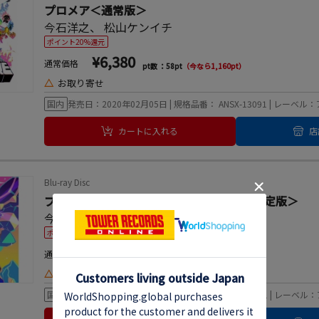
プロメア＜通常版＞
今石洋之
、
松山ケンイチ
ポイント20%還元
¥6,380
通常価格
pt数 ：58pt
（今なら1,160pt）
△
お取り寄せ
国内
発売日：2020年02月05日 | 規格品番： ANSX-13091 | レー
カートに入れる
店
Blu-ray Disc
プロメア [2Blu-ray Disc+CD]＜完全生産限定版＞
今石洋之
、
松山ケンイチ
ポイント20%還元
特典あり
¥10,780
通常価格
pt数 ：98pt
（今なら1,960pt）
△
お取り寄せ
国内
発売日：2020年02月05日 | 規格品番： ANZX-13091 | レー