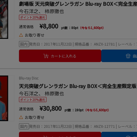
劇場版 天元突破グレンラガン Blu-ray BOX＜完全
今石洋之
、
柿原徹也
ポイント20%還元
¥8,800
通常価格
pt数 ：80pt
（今なら1,600pt）
△
お取り寄せ
国内
発売日：2017年11月22日 | 規格品番： ANZX-12781 | レー
カートに入れる
店
Blu-ray Disc
天元突破グレンラガン Blu-ray BOX＜完全生産限定
今石洋之
、
柿原徹也
ポイント20%還元
¥30,800
通常価格
pt数 ：280pt
（今なら5,600pt）
△
お取り寄せ
国内
発売日：2017年11月22日 | 規格品番： ANZX-12771 | レー