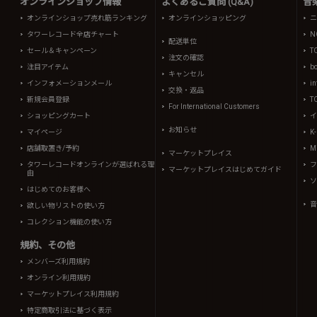
オンラインショップ情報
よくあるご質問 (Q&A)
音
オンラインショップ売れ筋ランキング
オンラインショッピング
ニ
タワーレコード全店チャート
N
配送単位
セール＆キャンペーン
T
注文の確認
注目アイテム
b
キャンセル
インフォメーションメール
in
交換・返品
新規会員登録
T
For International Customers
ショッピングカート
イ
お知らせ
マイページ
K
店舗取置き/予約
Mi
マーケットプレイス
タワーレコードオンラインが選ばれる理
フ
マーケットプレイスはじめてガイド
由
ソ
はじめてのお客様へ
音
欲しい物リストの使い方
コレクション機能の使い方
規約、その他
メンバーズ利用規約
オンライン利用規約
マーケットプレイス利用規約
特定商取引法に基づく表示