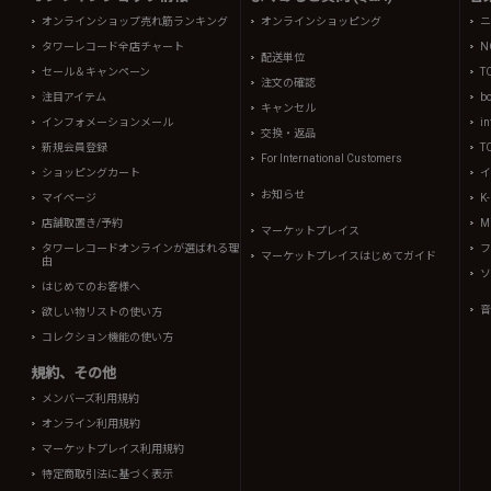
オンラインショップ売れ筋ランキング
オンラインショッピング
ニ
タワーレコード全店チャート
N
配送単位
セール＆キャンペーン
T
注文の確認
注目アイテム
b
キャンセル
インフォメーションメール
in
交換・返品
新規会員登録
T
For International Customers
ショッピングカート
イ
お知らせ
マイページ
K
店舗取置き/予約
Mi
マーケットプレイス
タワーレコードオンラインが選ばれる理
フ
マーケットプレイスはじめてガイド
由
ソ
はじめてのお客様へ
音
欲しい物リストの使い方
コレクション機能の使い方
規約、その他
メンバーズ利用規約
オンライン利用規約
マーケットプレイス利用規約
特定商取引法に基づく表示