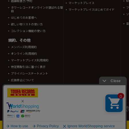
店舗取置き/予約
Mi
マーケットプレイス
タワーレコードオンラインが選ばれる理
フ
マーケットプレイスはじめてガイド
由
ソ
はじめてのお客様へ
音
欲しい物リストの使い方
コレクション機能の使い方
規約、その他
メンバーズ利用規約
オンライン利用規約
マーケットプレイス利用規約
特定商取引法に基づく表示
プライバシーステートメント
広告停止について
酒類販売管理者標識
TOWER RECORDS ONLINEに掲載されているすべてのコンテンツ(記事、画像、音声デ
情報の一部はRovi Corporation.、japan music data、(株)シーディージャーナルより提供
タワーレコード株式会社 東京都公安委員会 古物商許可 第302191605310号