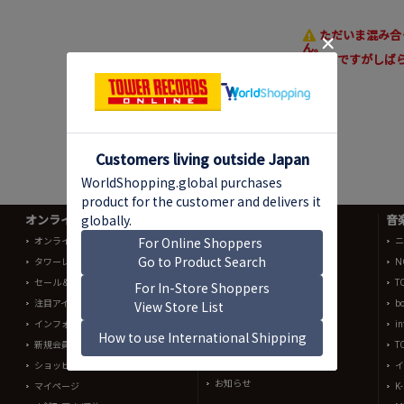
ただいま混み合
ん。
お手数ですがしば
オンラインショップ情報
よくあるご質問 (Q&A)
音
オンラインショップ売れ筋ランキング
オンラインショッピング
ニ
タワーレコード全店チャート
N
配送単位
セール＆キャンペーン
T
注文の確認
注目アイテム
b
キャンセル
インフォメーションメール
in
交換・返品
新規会員登録
T
For International Customers
ショッピングカート
イ
お知らせ
マイページ
K