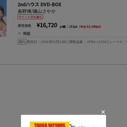
2ndハウス DVD-BOX
長野博/磯山さやか
ポイント20%還元
¥16,720
通常価格
pt数 ：152pt
（今なら3,040pt）
×
廃盤
国内
発売日：2006年05月24日 | 規格品番： VPBX-12959 | レーベル：