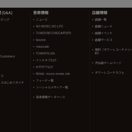
(Q&A)
音楽情報
店舗情報
ッピング
ニュース
店舗一覧
NO MUSIC, NO LIFE.
店舗ニュース
TOWER RECORDS ARTISTS
店舗イベント
bounce
店舗サービス
intoxicate
規約（タワーレコードメン
約）
TOWER PLUS+
l Customers
イントキブログ
渋谷店ホームページ
K-POPブログ
タワーレコードカフェ
Mikiki - music review site
イス
フィード一覧
イスはじめてガイド
ソーシャルメディア一覧
音楽情報データベース