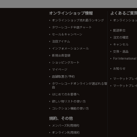
オンラインショップ情報
よくあるご質問 
オンラインショップ売れ筋ランキング
オンラインショ
タワーレコード全店チャート
配送単位
セール＆キャンペーン
注文の確認
注目アイテム
キャンセル
インフォメーションメール
交換・返品
新規会員登録
For Internationa
ショッピングカート
お知らせ
マイページ
店舗取置き/予約
マーケットプレ
タワーレコードオンラインが選ばれる理
マーケットプレ
由
はじめてのお客様へ
欲しい物リストの使い方
コレクション機能の使い方
規約、その他
メンバーズ利用規約
オンライン利用規約