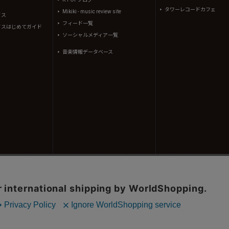
タワーレコードカフェ
Mikiki - music review site
イス
フィード一覧
イスはじめてガイド
ソーシャルメディア一覧
音楽情報データベース
コンテンツ(記事、画像、音声データ等)はタワーレコード株式会社の承諾なしに無断転載することはできませ
、(株)シーディージャーナルより提供されています。
605310号