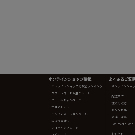
オンラインショップ情報
よくあるご質問 
オンラインショップ売れ筋ランキング
オンラインショ
タワーレコード全店チャート
配送単位
セール＆キャンペーン
注文の確認
注目アイテム
キャンセル
インフォメーションメール
交換・返品
新規会員登録
For Internationa
ショッピングカート
お知らせ
マイページ