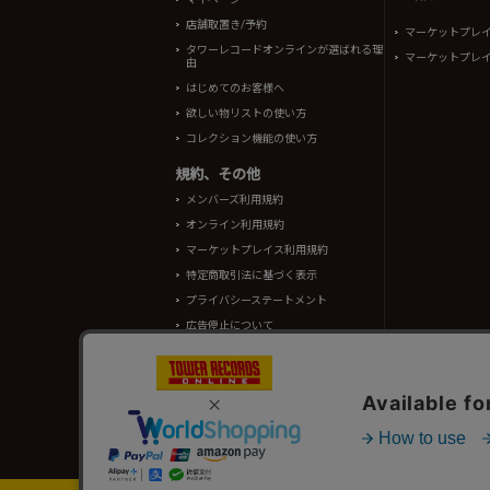
店舗取置き/予約
マーケットプレ
タワーレコードオンラインが選ばれる理
マーケットプレ
由
はじめてのお客様へ
欲しい物リストの使い方
コレクション機能の使い方
規約、その他
メンバーズ利用規約
オンライン利用規約
マーケットプレイス利用規約
特定商取引法に基づく表示
プライバシーステートメント
広告停止について
酒類販売管理者標識
TOWER RECORDS ONLINEに掲載されているすべての
情報の一部はRovi Corporation.、japan music data
タワーレコード株式会社 東京都公安委員会 古物商許可 第302191