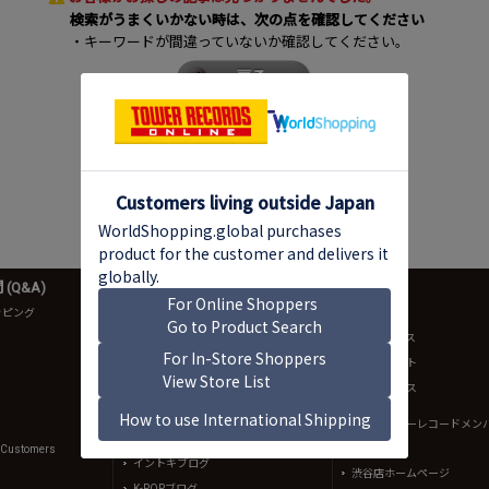
検索がうまくいかない時は、次の点を確認してください
・キーワードが間違っていないか確認してください。
(Q&A)
音楽情報
店舗情報
ッピング
ニュース
店舗一覧
NO MUSIC, NO LIFE.
店舗ニュース
TOWER RECORDS ARTISTS
店舗イベント
bounce
店舗サービス
intoxicate
規約（タワーレコードメン
約）
TOWER PLUS+
l Customers
イントキブログ
渋谷店ホームページ
K-POPブログ