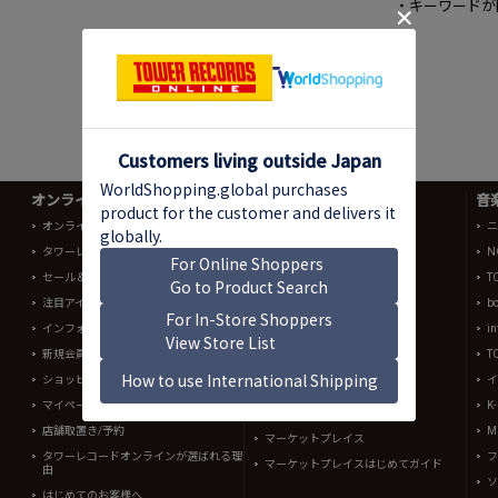
・キーワードが
オンラインショップ情報
よくあるご質問 (Q&A)
音
オンラインショップ売れ筋ランキング
オンラインショッピング
ニ
タワーレコード全店チャート
N
配送単位
セール＆キャンペーン
T
注文の確認
注目アイテム
b
キャンセル
インフォメーションメール
in
交換・返品
新規会員登録
T
For International Customers
ショッピングカート
イ
お知らせ
マイページ
K
店舗取置き/予約
Mi
マーケットプレイス
タワーレコードオンラインが選ばれる理
フ
マーケットプレイスはじめてガイド
由
ソ
はじめてのお客様へ