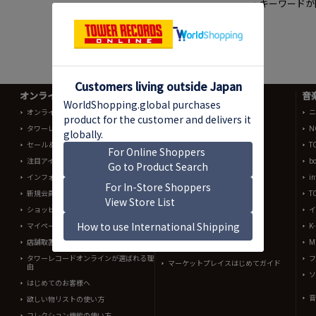
・キーワードが
オンラインショップ情報
よくあるご質問 (Q&A)
音
オンラインショップ売れ筋ランキング
オンラインショッピング
ニ
タワーレコード全店チャート
N
配送単位
セール＆キャンペーン
T
注文の確認
注目アイテム
b
キャンセル
インフォメーションメール
in
交換・返品
新規会員登録
T
For International Customers
ショッピングカート
イ
お知らせ
マイページ
K
店舗取置き/予約
Mi
マーケットプレイス
タワーレコードオンラインが選ばれる理
フ
マーケットプレイスはじめてガイド
由
ソ
はじめてのお客様へ
音
欲しい物リストの使い方
コレクション機能の使い方