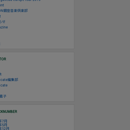
ent
NON銀座音楽倶楽部
t
らせ
zine
t
TOR
木
xicate編集部
icate
 嘉子
CKNUMBER
年7月
年5月
年12月