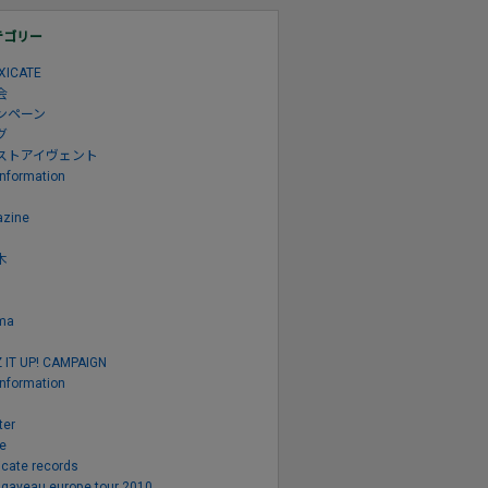
テゴリー
XICATE
会
ンペーン
グ
ストアイヴェント
Information
zine
木
ma
 IT UP! CAMPAIGN
information
ter
e
icate records
e gaveau europe tour 2010