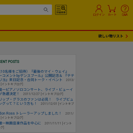
ログイン
カート
Q&A
欲しい物リスト
CENT POSTS
組10名様をご招待）『最後のマイ・ウェイ』
ーコメントbyゲンスブール』公開記念＆ 『テテ
リヨ』来日記念・合同トーク・イベント
2013/
5 [イントキブログ]
龍一ピアノソロコンサート、ライブ・ビューイ
が急遽決定！
2011/12/27 [イントキブログ]
リップ・グラスのファンは必見！ ライブビュ
ングって？という方も！
2011/12/01 [イントキブ
ndon Ross トレーラーアップしました！
2011/
8 [イントキブログ]
徹ー映画音楽作品を中心に
2011/11/11 [イント
グ]