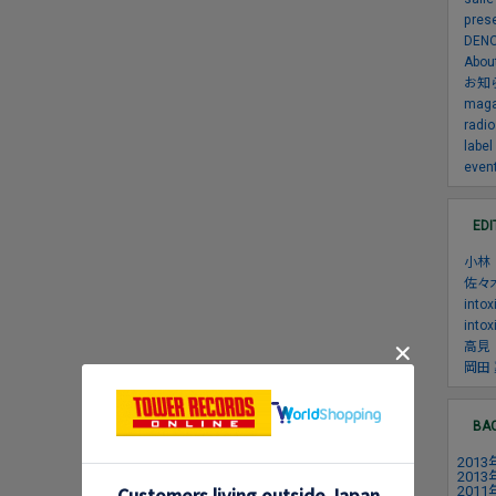
pres
DE
Abou
お知
maga
radio
label
even
EDI
小林
佐々
into
intox
高見
岡田
BA
2013
2013
2011