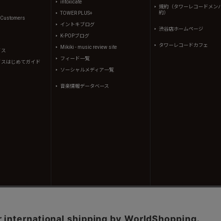
intoxicate
規約（タワーレコードメン
約）
TOWER PLUS+
l Customers
イントキブログ
渋谷店ホームページ
K-POPブログ
タワーレコードカフェ
Mikiki - music review site
イス
フィード一覧
イスはじめてガイド
ソーシャルメディア一覧
音楽情報データベース