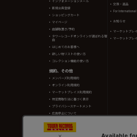
インフォメーションメール
交換・返品
新規会員登録
For Internationa
ショッピングカート
お知らせ
マイページ
店舗取置き/予約
マーケットプレ
タワーレコードオンラインが選ばれる理
マーケットプレ
由
はじめてのお客様へ
欲しい物リストの使い方
コレクション機能の使い方
規約、その他
メンバーズ利用規約
オンライン利用規約
マーケットプレイス利用規約
特定商取引法に基づく表示
プライバシーステートメント
広告停止について
酒類販売管理者標識