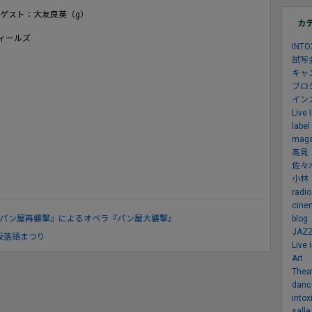
 ゲスト：大友良英（g）
カ
フィールズ
INTO
試写
キャ
ブロ
イン
Live 
label
maga
高見
佐々
小林
radio
cine
blog
パン屋再襲撃』によるオペラ『パン屋大襲撃』
JAZZ
楽坂落語まつり
Live 
Art
Thea
danc
intox
sall