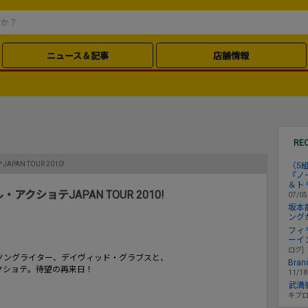
ニュース＆記事
店舗情報
RE
N TOUR 2010!
（5
『ノ
＆ト
ショテJAPAN TOUR 2010!
07/0
坂本
ング
フィ
ーイ
ログ]
ソングライター、デイヴィッド・グラブスと、
Bra
クショテ。待望の再来日！
11/1
武満
キブロ