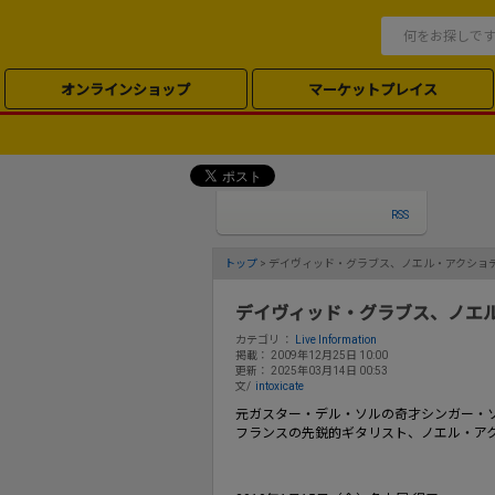
オンラインショップ
マーケットプレイス
RSS
トップ
> デイヴィッド・グラブス、ノエル・アクショテJAPA
デイヴィッド・グラブス、ノエル・アク
カテゴリ ：
Live Information
掲載： 2009年12月25日 10:00
更新： 2025年03月14日 00:53
文/
intoxicate
元ガスター・デル・ソルの奇才シンガー・
フランスの先鋭的ギタリスト、ノエル・ア