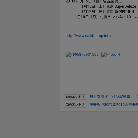
2010年1月15日（金）名古屋 得三
1月16日（土）東京 SuperDeluxe
1月17日（日）東京 新宿PIT INN
1月18日（月）札幌 ヤマハAve.101
http://www.callithump.info
村上春樹作『パン屋襲撃』『
前のエントリ
神楽坂 伝統芸能2010＆神
次のエントリ