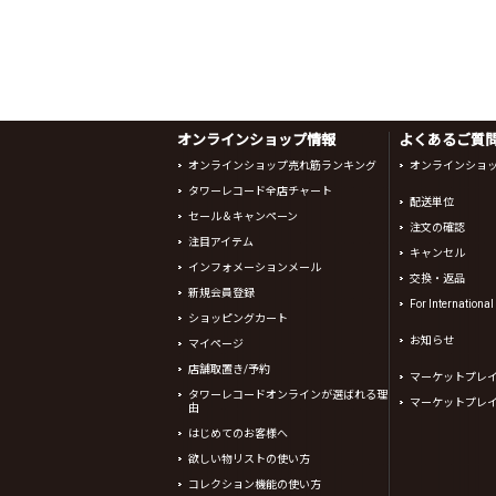
オンラインショップ情報
よくあるご質問 
オンラインショップ売れ筋ランキング
オンラインショ
タワーレコード全店チャート
配送単位
セール＆キャンペーン
注文の確認
注目アイテム
キャンセル
インフォメーションメール
交換・返品
新規会員登録
For Internationa
ショッピングカート
お知らせ
マイページ
店舗取置き/予約
マーケットプレ
タワーレコードオンラインが選ばれる理
マーケットプレ
由
はじめてのお客様へ
欲しい物リストの使い方
コレクション機能の使い方