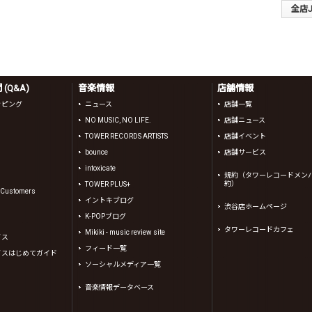
全店J-
(Q&A)
音楽情報
店舗情報
ッピング
ニュース
店舗一覧
NO MUSIC, NO LIFE.
店舗ニュース
TOWER RECORDS ARTISTS
店舗イベント
bounce
店舗サービス
intoxicate
規約（タワーレコードメン
約）
TOWER PLUS+
l Customers
イントキブログ
渋谷店ホームページ
K-POPブログ
タワーレコードカフェ
Mikiki - music review site
イス
フィード一覧
イスはじめてガイド
ソーシャルメディア一覧
音楽情報データベース