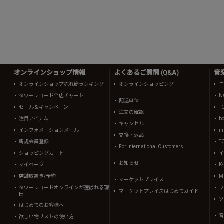
オンラインショップ情報
よくあるご質問 (Q&A)
音
オンラインショップ売れ筋ランキング
オンラインショッピング
ニ
タワーレコード全店チャート
N
配送単位
セール＆キャンペーン
T
注文の確認
注目アイテム
b
キャンセル
インフォメーションメール
in
交換・返品
新規会員登録
T
For International Customers
ショッピングカート
イ
お知らせ
マイページ
K
店舗取置き/予約
Mi
マーケットプレイス
タワーレコードオンラインが選ばれる理
フ
マーケットプレイスはじめてガイド
由
ソ
はじめてのお客様へ
音
欲しい物リストの使い方