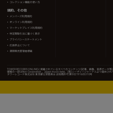
コレクション機能の使い方
規約、その他
メンバーズ利用規約
オンライン利用規約
マーケットプレイス利用規約
特定商取引法に基づく表示
プライバシーステートメント
広告停止について
酒類販売管理者標識
TOWER RECORDS ONLINEに掲載されているすべてのコンテンツ(記事、画像、音声デ
情報の一部はRovi Corporation.、japan music data、(株)シーディージャーナルより提供
タワーレコード株式会社 東京都公安委員会 古物商許可 第302191605310号