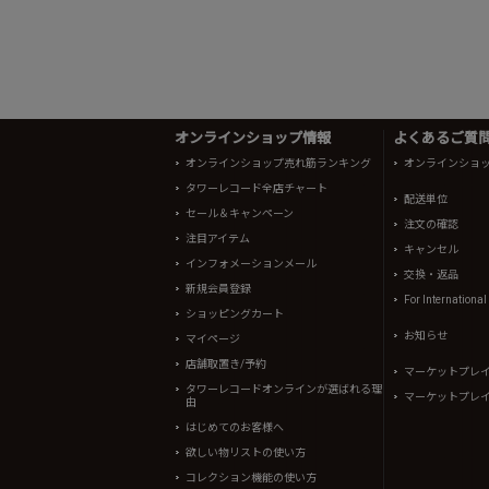
オンラインショップ情報
よくあるご質問 
オンラインショップ売れ筋ランキング
オンラインショ
タワーレコード全店チャート
配送単位
セール＆キャンペーン
注文の確認
注目アイテム
キャンセル
インフォメーションメール
交換・返品
新規会員登録
For Internationa
ショッピングカート
お知らせ
マイページ
店舗取置き/予約
マーケットプレ
タワーレコードオンラインが選ばれる理
マーケットプレ
由
はじめてのお客様へ
欲しい物リストの使い方
コレクション機能の使い方