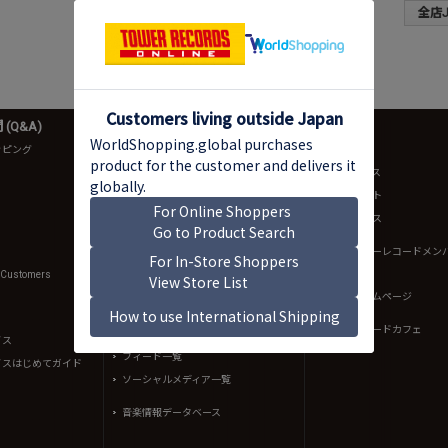
全店J-
(Q&A)
音楽情報
店舗情報
ッピング
ニュース
店舗一覧
NO MUSIC, NO LIFE.
店舗ニュース
TOWER RECORDS ARTISTS
店舗イベント
bounce
店舗サービス
intoxicate
規約（タワーレコードメン
約）
TOWER PLUS+
l Customers
イントキブログ
渋谷店ホームページ
K-POPブログ
タワーレコードカフェ
Mikiki - music review site
イス
フィード一覧
イスはじめてガイド
ソーシャルメディア一覧
音楽情報データベース