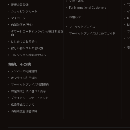
交換・返品
新規会員登録
T
For International Customers
ショッピングカート
イ
お知らせ
マイページ
K
店舗取置き/予約
Mi
マーケットプレイス
タワーレコードオンラインが選ばれる理
フ
マーケットプレイスはじめてガイド
由
ソ
はじめてのお客様へ
音
欲しい物リストの使い方
コレクション機能の使い方
規約、その他
メンバーズ利用規約
オンライン利用規約
マーケットプレイス利用規約
特定商取引法に基づく表示
プライバシーステートメント
広告停止について
酒類販売管理者標識