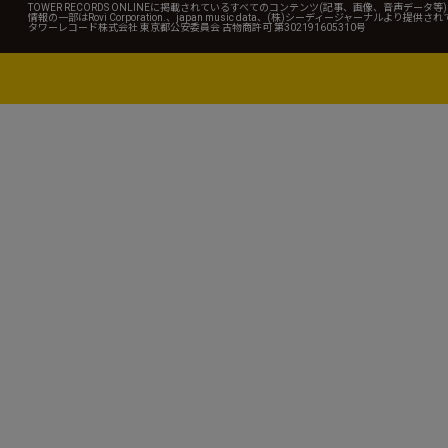
TOWER RECORDS ONLINEに掲載されているすべてのコンテンツ(記事、画像、音声デ
情報の一部はRovi Corporation.、japan music data、(株)シーディージャーナルより提供
タワーレコード株式会社 東京都公安委員会 古物商許可 第302191605310号