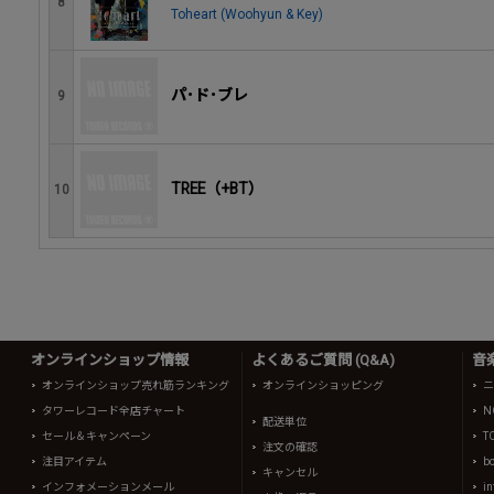
8
Toheart (Woohyun & Key)
パ･ド･ブレ
9
TREE（+BT）
10
オンラインショップ情報
よくあるご質問 (Q&A)
音
オンラインショップ売れ筋ランキング
オンラインショッピング
ニ
タワーレコード全店チャート
N
配送単位
セール＆キャンペーン
T
注文の確認
注目アイテム
b
キャンセル
インフォメーションメール
in