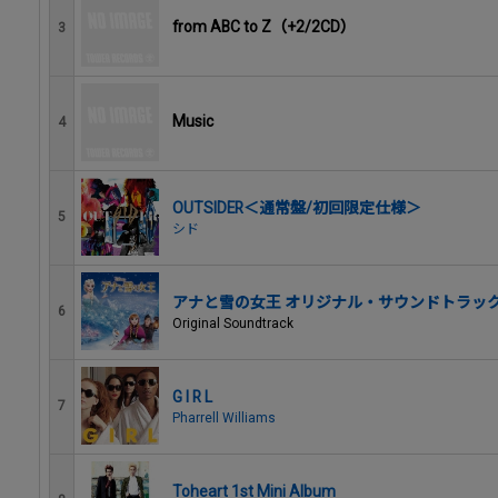
from ABC to Z（+2/2CD）
3
Music
4
OUTSIDER＜通常盤/初回限定仕様＞
5
シド
アナと雪の女王 オリジナル・サウンドトラッ
6
Original Soundtrack
G I R L
7
Pharrell Williams
Toheart 1st Mini Album