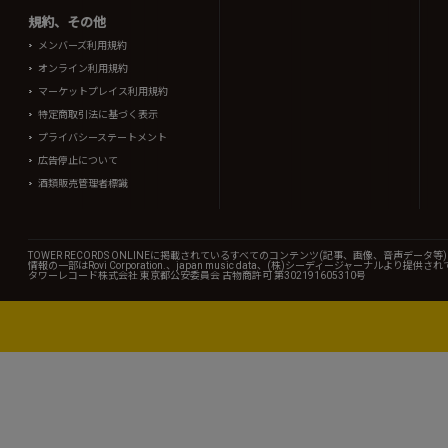
規約、その他
メンバーズ利用規約
オンライン利用規約
マーケットプレイス利用規約
特定商取引法に基づく表示
プライバシーステートメント
広告停止について
酒類販売管理者標識
TOWER RECORDS ONLINEに掲載されているすべてのコンテンツ(記事、画像、音声デ
情報の一部はRovi Corporation.、japan music data、(株)シーディージャーナルより提供
タワーレコード株式会社 東京都公安委員会 古物商許可 第302191605310号