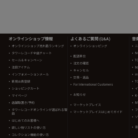
オンラインショップ情報
よくあるご質問 (Q&A)
音
オンラインショップ売れ筋ランキング
オンラインショッピング
ニ
タワーレコード全店チャート
N
配送単位
セール＆キャンペーン
T
注文の確認
注目アイテム
b
キャンセル
インフォメーションメール
in
交換・返品
新規会員登録
T
For International Customers
ショッピングカート
イ
お知らせ
マイページ
K
店舗取置き/予約
Mi
マーケットプレイス
タワーレコードオンラインが選ばれる理
フ
マーケットプレイスはじめてガイド
由
ソ
はじめてのお客様へ
音
欲しい物リストの使い方
コレクション機能の使い方