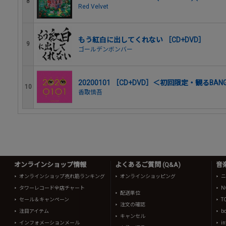
8
Red Velvet
もう紅白に出してくれない ［CD+DVD］
9
ゴールデンボンバー
20200101 ［CD+DVD］＜初回限定・観るBANG
10
香取慎吾
オンラインショップ情報
よくあるご質問 (Q&A)
音
オンラインショップ売れ筋ランキング
オンラインショッピング
ニ
タワーレコード全店チャート
N
配送単位
セール＆キャンペーン
T
注文の確認
注目アイテム
b
キャンセル
インフォメーションメール
in