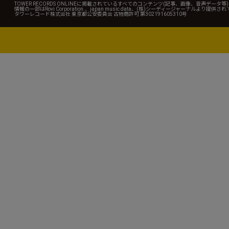
TOWER RECORDS ONLINEに掲載されているすべてのコンテンツ(記事、画像、音声デ
情報の一部はRovi Corporation.、japan music data、(株)シーディージャーナルより提供
タワーレコード株式会社 東京都公安委員会 古物商許可 第302191605310号