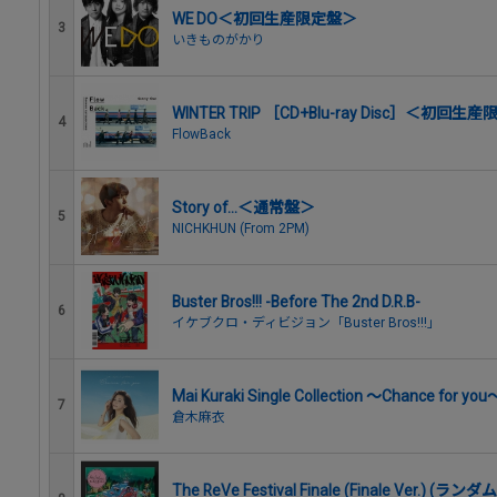
WE DO＜初回生産限定盤＞
3
いきものがかり
WINTER TRIP ［CD+Blu-ray Disc］＜初回生
4
FlowBack
Story of...＜通常盤＞
5
NICHKHUN (From 2PM)
Buster Bros!!! -Before The 2nd D.R.B-
6
イケブクロ・ディビジョン「Buster Bros!!!」
Mai Kuraki Single Collection ～Chance fo
7
倉木麻衣
The ReVe Festival Finale (Finale Ver.