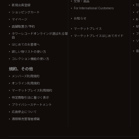
交換・返品
新規会員登録
T
For International Customers
ショッピングカート
イ
お知らせ
マイページ
K
店舗取置き/予約
Mi
マーケットプレイス
タワーレコードオンラインが選ばれる理
フ
マーケットプレイスはじめてガイド
由
ソ
はじめてのお客様へ
音
欲しい物リストの使い方
コレクション機能の使い方
規約、その他
メンバーズ利用規約
オンライン利用規約
マーケットプレイス利用規約
特定商取引法に基づく表示
プライバシーステートメント
広告停止について
酒類販売管理者標識