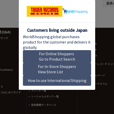
全店J-
(Q&A)
音楽情報
店舗情報
ッピング
ニュース
店舗一覧
NO MUSIC, NO LIFE.
店舗ニュース
TOWER RECORDS ARTISTS
店舗イベント
bounce
店舗サービス
intoxicate
規約（タワーレコードメン
約）
TOWER PLUS+
l Customers
イントキブログ
渋谷店ホームページ
K-POPブログ
タワーレコードカフェ
Mikiki - music review site
イス
フィード一覧
イスはじめてガイド
ソーシャルメディア一覧
音楽情報データベース