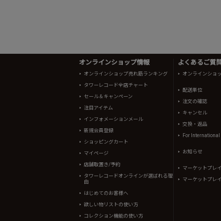
オンラインショップ情報
よくあるご質問 
オンラインショップ売れ筋ランキング
オンラインショ
タワーレコード全店チャート
配送単位
セール＆キャンペーン
注文の確認
注目アイテム
キャンセル
インフォメーションメール
交換・返品
新規会員登録
For Internationa
ショッピングカート
お知らせ
マイページ
店舗取置き/予約
マーケットプレ
タワーレコードオンラインが選ばれる理
マーケットプレ
由
はじめてのお客様へ
欲しい物リストの使い方
コレクション機能の使い方