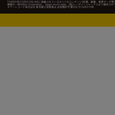
TOWER RECORDS ONLINEに掲載されているすべてのコンテンツ(記事、画像、音声デ
情報の一部はRovi Corporation.、japan music data、(株)シーディージャーナルより提供
タワーレコード株式会社 東京都公安委員会 古物商許可 第302191605310号