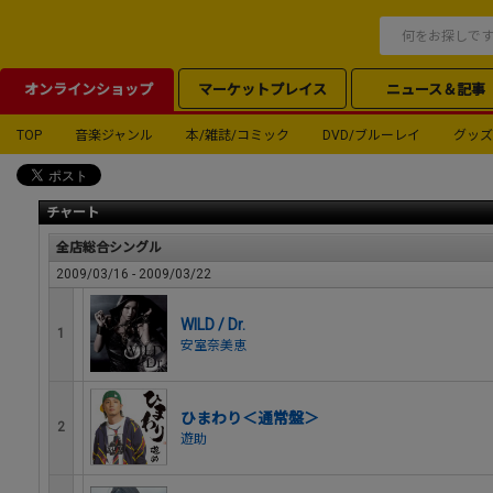
オンラインショップ
マーケットプレイス
ニュース＆記事
TOP
音楽ジャンル
本/雑誌/コミック
DVD/ブルーレイ
グッズ
チャート
全店総合シングル
2009/03/16 - 2009/03/22
WILD / Dr.
1
安室奈美恵
ひまわり＜通常盤＞
2
遊助