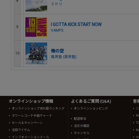
8
ミドリ
I GOTTA KICK START NOW
9
VAMPS
俺の空
10
風男塾 (腐男塾)
オンラインショップ情報
よくあるご質問 (Q&A)
音
オンラインショップ売れ筋ランキング
オンラインショッピング
ニ
タワーレコード全店チャート
N
配送単位
セール＆キャンペーン
T
注文の確認
注目アイテム
b
キャンセル
インフォメーションメール
in