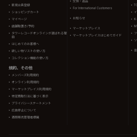
交換・返品
新規会員登録
T
For International Customers
ショッピングカート
イ
お知らせ
マイページ
K
店舗取置き/予約
Mi
マーケットプレイス
タワーレコードオンラインが選ばれる理
フ
マーケットプレイスはじめてガイド
由
ソ
はじめてのお客様へ
音
欲しい物リストの使い方
コレクション機能の使い方
規約、その他
メンバーズ利用規約
オンライン利用規約
マーケットプレイス利用規約
特定商取引法に基づく表示
プライバシーステートメント
広告停止について
酒類販売管理者標識