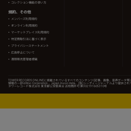
コレクション機能の使い方
規約、その他
メンバーズ利用規約
オンライン利用規約
マーケットプレイス利用規約
特定商取引法に基づく表示
プライバシーステートメント
広告停止について
酒類販売管理者標識
TOWER RECORDS ONLINEに掲載されているすべてのコンテンツ(記事、画像、音声デ
情報の一部はRovi Corporation.、japan music data、(株)シーディージャーナルより提供
タワーレコード株式会社 東京都公安委員会 古物商許可 第302191605310号