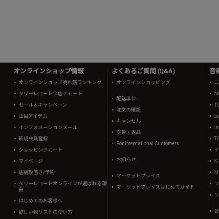
オンラインショップ情報
よくあるご質問 (Q&A)
音
オンラインショップ売れ筋ランキング
オンラインショッピング
ニ
タワーレコード全店チャート
N
配送単位
セール＆キャンペーン
T
注文の確認
注目アイテム
b
キャンセル
インフォメーションメール
in
交換・返品
新規会員登録
T
For International Customers
ショッピングカート
イ
お知らせ
マイページ
K
店舗取置き/予約
Mi
マーケットプレイス
タワーレコードオンラインが選ばれる理
フ
マーケットプレイスはじめてガイド
由
ソ
はじめてのお客様へ
音
欲しい物リストの使い方